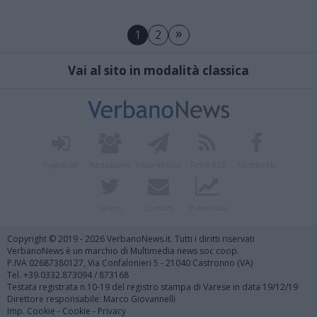
»
1
2
Vai al sito in modalità classica
Registrati
Redazione
Invia notizia
Feed RSS
Facebook
Twitter
Contatti
Pubblicità
Copyright © 2019 - 2026 VerbanoNews.it. Tutti i diritti riservati
VerbanoNews è un marchio di Multimedia news soc coop.
P.IVA 02687380127, Via Confalonieri 5 - 21040 Castronno (VA)
Tel. +39.0332.873094 / 873168
Testata registrata n.10-19 del registro stampa di Varese in data 19/12/19
Direttore responsabile: Marco Giovannelli
Imp. Cookie
-
Cookie
-
Privacy