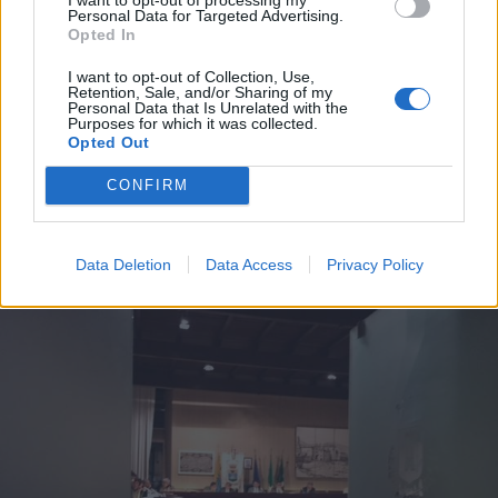
Si inaugura la stagione dei tuffi:
Personal Data for Targeted Advertising.
Opted In
ecco le spiagge col bagnino
I want to opt-out of Collection, Use,
Retention, Sale, and/or Sharing of my
Personal Data that Is Unrelated with the
Purposes for which it was collected.
Opted Out
CONFIRM
Data Deletion
Data Access
Privacy Policy