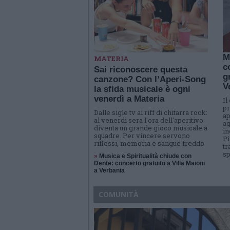
M
MATERIA
c
Sai riconoscere questa
g
canzone? Con l’Aperi-Song
V
la sfida musicale è ogni
venerdì a Materia
Il
pr
Dalle sigle tv ai riff di chitarra rock:
ap
al venerdì sera l'ora dell'aperitivo
ag
diventa un grande gioco musicale a
in
squadre. Per vincere servono
Pi
riflessi, memoria e sangue freddo
tr
sp
»
Musica e Spiritualità chiude con
Dente: concerto gratuito a Villa Maioni
a Verbania
COMUNITÀ