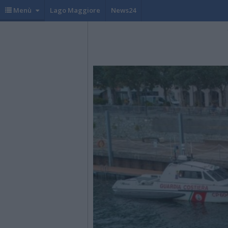
Menù
Lago Maggiore
News24