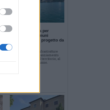
VERBANIA
Sicurezza idrica per
Verbania e i comuni
i
limitrofi con un progetto da
7,9 milioni
Il Ministero delle Infrastrutture
assegna un maxi finanziamento
per la rete idrica del territorio, al
o
via il cantiere in autunno.
e