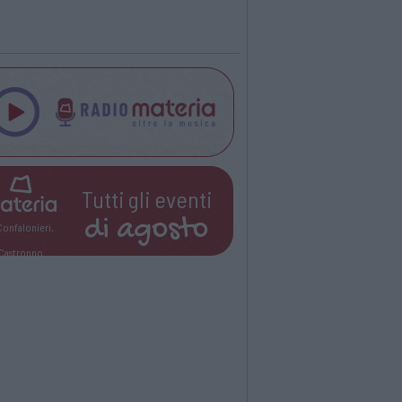
Tutti gli eventi
di
agosto
Confalonieri,
Castronno