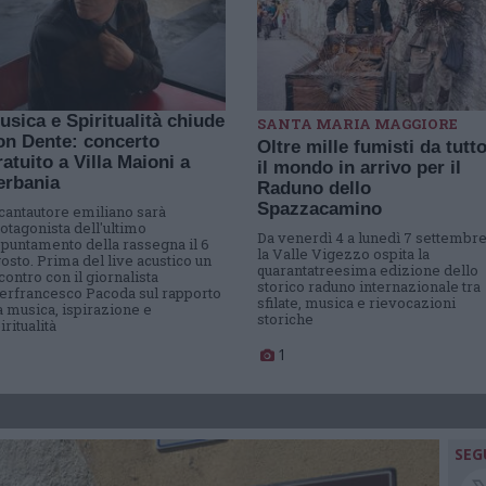
usica e Spiritualità chiude
SANTA MARIA MAGGIORE
on Dente: concerto
Oltre mille fumisti da tutt
ratuito a Villa Maioni a
il mondo in arrivo per il
erbania
Raduno dello
Spazzacamino
 cantautore emiliano sarà
otagonista dell'ultimo
Da venerdì 4 a lunedì 7 settembr
puntamento della rassegna il 6
la Valle Vigezzo ospita la
osto. Prima del live acustico un
quarantatreesima edizione dello
contro con il giornalista
storico raduno internazionale tra
erfrancesco Pacoda sul rapporto
sfilate, musica e rievocazioni
a musica, ispirazione e
storiche
iritualità
1
SEG