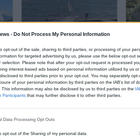
ews -
Do Not Process My Personal Information
to opt-out of the sale, sharing to third parties, or processing of your per
LAVENO MOMBELLO
AGRA
formation for targeted advertising by us, please use the below opt-out s
 del
Barca incagliata sul
Un c
r selection. Please note that after your opt-out request is processed y
lungolago di Laveno
al P
eing interest-based ads based on personal information utilized by us or
Mombello per il forte vento
Agr
disclosed to third parties prior to your opt-out. You may separately opt-
giore
Le raffiche che hanno sferzato il Verbano
Il pic
losure of your personal information by third parties on the IAB’s list of
nel tardo pomeriggio di martedì 4 agosto
La To
. This information may also be disclosed by us to third parties on the
IA
el
hanno creato disagi anche lungo la riva del
europe
 61ª
centro cittadino. Vigili del fuoco sul posto
Il pic
Participants
that may further disclose it to other third parties.
per liberare la barca, ma nessun ferito
esplor
della 
l Data Processing Opt Outs
o opt-out of the Sharing of my personal data.