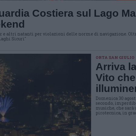
Guardia Costiera sul Lago Ma
ekend
 e altri natanti per violazioni delle norme di navigazione. Oltre
Laghi Sicuri"
ORTA SAN GIULIO
Arriva l
Vito che
illumine
Domenica 30 agosto 
secondo, imperdibil
musiche, che sarà 
pirotecnica, in gr