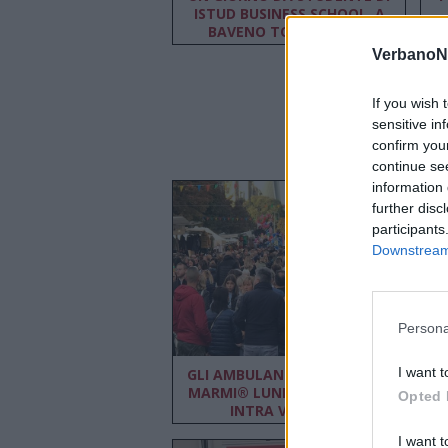
ISTUD BUSINESS SCHOOL. A
BAVENO TORNA “OPEN
CAMPUS”
VerbanoN
If you wish 
sensitive in
confirm you
continue se
information 
further disc
participants
Downstream 
Persona
I want t
GLI AMBULANTI DI FORTE DEI
MARMI® LUNEDÌ 10 APRILE A
S
Opted 
INTRA VERBANIA
I want t