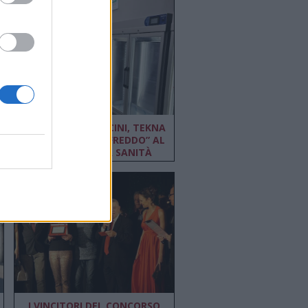
STOCCAGGIO VACCINI, TEKNA
“GLI ESPERTI DEL FREDDO” AL
SERVIZIO DELLA SANITÀ
I VINCITORI DEL CONCORSO