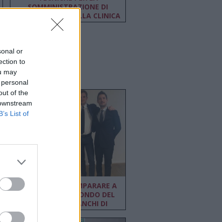
SOMMINISTRAZIONE DI
OZONOTERAPIA ALLA CLINICA
O3
sonal or
ection to
ou may
 personal
out of the
 downstream
B’s List of
MASTER ISTUD, IMPARARE A
CONOSCERE IL MONDO DEL
LAVORO SUI BANCHI DI
SCUOLA