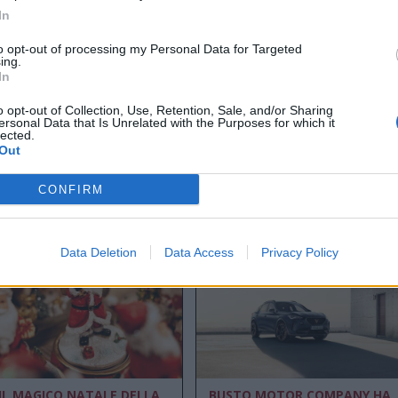
In
to opt-out of processing my Personal Data for Targeted
ing.
In
o opt-out of Collection, Use, Retention, Sale, and/or Sharing
ersonal Data that Is Unrelated with the Purposes for which it
lected.
Out
ISTUD, LA SCUOLA DEI
FARMACIA DI CUVIO, UN
MANAGER DI BAVENO
PUNTO DI RIFERIMENTO PER
CONFIRM
IPARTE A SETTEMBRE CON 4
LA SALUTE E IL BENESSERE
MASTER POST LAUREA
Data Deletion
Data Access
Privacy Policy
IL MAGICO NATALE DELLA
BUSTO MOTOR COMPANY HA