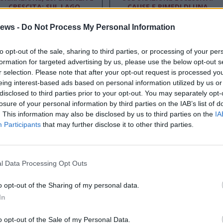
CRESCITA: SUL LAGO
CAUSE E RIMEDI DI UNA
MAGGIORE TORNANO I
PATOLOGIA DI CUI SI PARLA
MASTER ISTUD PER
POCO
ews -
Do Not Process My Personal Information
PREPARARE I MANAGER DI
DOMANI
Altre notizie
to opt-out of the sale, sharing to third parties, or processing of your per
formation for targeted advertising by us, please use the below opt-out s
r selection. Please note that after your opt-out request is processed y
eing interest-based ads based on personal information utilized by us or
disclosed to third parties prior to your opt-out. You may separately opt-
losure of your personal information by third parties on the IAB’s list of
. This information may also be disclosed by us to third parties on the
IA
Participants
that may further disclose it to other third parties.
l Data Processing Opt Outs
o opt-out of the Sharing of my personal data.
CAMION VELA, UNO
MASTER ISTUD: “LA MIA
TRUMENTO PUBBLICITARIO
ESPERIENZA È STATA UN
In
EFFICACE E VERSATILE
VIAGGIO DI GRANDE
RACCOLTA”
o opt-out of the Sale of my Personal Data.