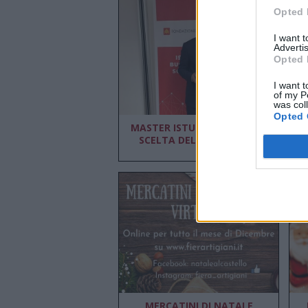
Opted 
I want 
Advertis
Opted 
I want t
of my P
was col
Opted 
MASTER ISTUD: “LA MIGLIOR
SCELTA DELLA MIA VITA”
R
MERCATINI DI NATALE