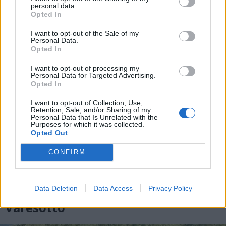
personal data.
Opted In
I want to opt-out of the Sale of my
Personal Data.
Opted In
I want to opt-out of processing my
Personal Data for Targeted Advertising.
Opted In
I want to opt-out of Collection, Use,
Retention, Sale, and/or Sharing of my
Personal Data that Is Unrelated with the
Purposes for which it was collected.
Opted Out
CONFIRM
BIODIVERSITÀ
Dalla riserva naturale di Ganna al
Lago Maggiore, mezzo milione di
Data Deletion
Data Access
Privacy Policy
euro per la biodiversità nel
Varesotto