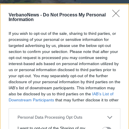
VerbanoNews -
Do Not Process My Personal
Information
If you wish to opt-out of the sale, sharing to third parties, or
processing of your personal or sensitive information for
targeted advertising by us, please use the below opt-out
section to confirm your selection. Please note that after your
opt-out request is processed you may continue seeing
interest-based ads based on personal information utilized by
us or personal information disclosed to third parties prior to
your opt-out. You may separately opt-out of the further
disclosure of your personal information by third parties on the
VERBANO
IAB’s list of downstream participants. This information may
Barche in secca e sassi che
also be disclosed by us to third parties on the
IAB’s List of
spuntano dalla terra: il sorvolo
Downstream Participants
that may further disclose it to other
sulla sponda varesina del lago
third parties.
Maggiore in ritirata
Personal Data Processing Opt Outs
I want to opt-out of the Sharing of my