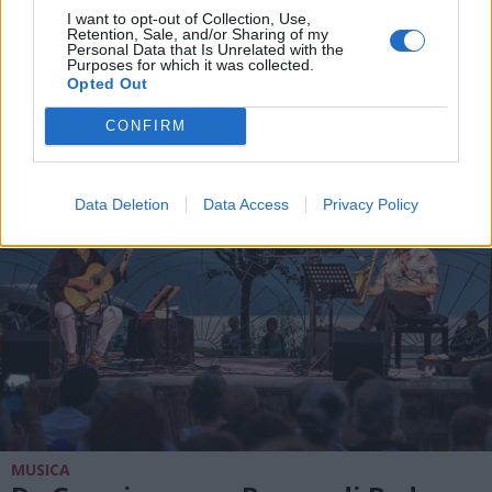
La scrittrice Virginia Veludo
I want to opt-out of Collection, Use,
presenta a Luino il libro “E mi sono
Retention, Sale, and/or Sharing of my
Personal Data that Is Unrelated with the
sentita meno sola”
Purposes for which it was collected.
Opted Out
CONFIRM
Data Deletion
Data Access
Privacy Policy
MUSICA