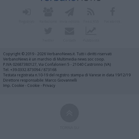
Registrati
Redazione
Invia notizia
Feed RSS
Facebook
Twitter
Contatti
Pubblicità
Copyright © 2019 - 2026 VerbanoNews.it. Tutti i diritti riservati
VerbanoNews è un marchio di Multimedia news soc coop.
P.IVA 02687380127, Via Confalonieri 5 - 21040 Castronno (VA)
Tel. +39.0332.873094 / 873168
Testata registrata n.10-19 del registro stampa di Varese in data 19/12/19
Direttore responsabile: Marco Giovannelli
Imp. Cookie
-
Cookie
-
Privacy
TORNA SU