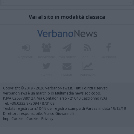
Vai al sito in modalità classica
Registrati
Redazione
Invia notizia
Feed RSS
Facebook
Twitter
Contatti
Pubblicità
Copyright © 2019 - 2026 VerbanoNews.it. Tutti i diritti riservati
VerbanoNews è un marchio di Multimedia news soc coop.
P.IVA 02687380127, Via Confalonieri 5 - 21040 Castronno (VA)
Tel. +39.0332.873094 / 873168
Testata registrata n.10-19 del registro stampa di Varese in data 19/12/19
Direttore responsabile: Marco Giovannelli
Imp. Cookie
-
Cookie
-
Privacy