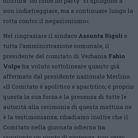
dicitura “no foibe no party” ci spingono a
non indietreggiare, ma a continuare lungo la
rotta contro il negazionismo».
Nel ringraziare il sindaco
Assunta Rigoli
e
tutta l’amministrazione comunale, il
presidente del comitato di Verbania
Fabio
Volpe
ha voluto sottolineare quanto già
affermato dal presidente nazionale Merlino:
«Il Comitato è apolitico e apartitico; è proprio
questa la sua forza e la presenza di tutte le
autorità alla cerimonia di questa mattina ne
è la testimonianza; ribadiamo inoltre che il
Comitato nella giornata odierna ha
raggiunto un punto di partenza, non certo