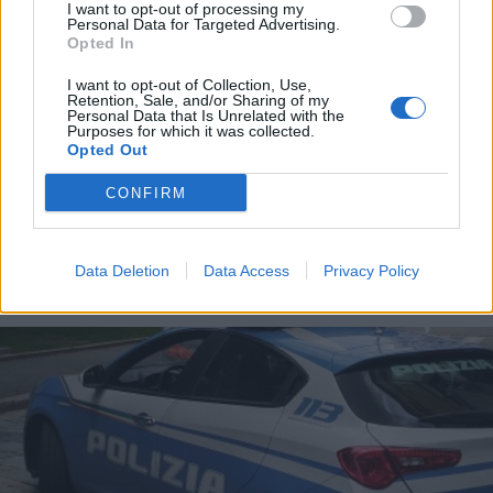
I want to opt-out of processing my
Personal Data for Targeted Advertising.
Opted In
I want to opt-out of Collection, Use,
Retention, Sale, and/or Sharing of my
Personal Data that Is Unrelated with the
Purposes for which it was collected.
Opted Out
CONFIRM
SAN BERNARDINO VERBANO
I monti tra Verbano e Valgrande
Data Deletion
Data Access
Privacy Policy
tornano a bruciare