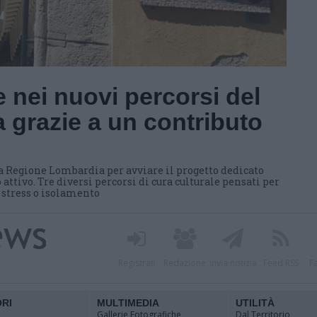
 nei nuovi percorsi del
 grazie a un contributo
a Regione Lombardia per avviare il progetto dedicato
 attivo. Tre diversi percorsi di cura culturale pensati per
i stress o isolamento
Registrati
Redazione
Invia notizia
Feed RSS
F
ORI
MULTIMEDIA
UTILITÀ
Gallerie Fotografiche
Dal Territorio