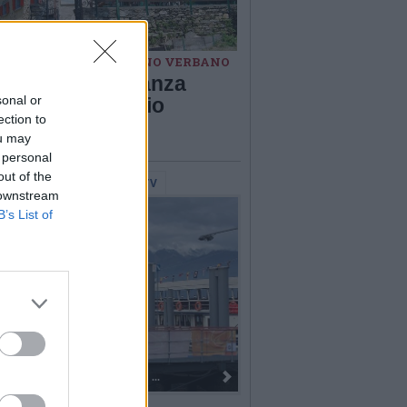
ANZA - SAN BERNARDINO VERBANO
cito e Cai Pallanza
sonal or
nfettano il rifugio
ection to
oli
ou may
 personal
out of the
lerie Fotografiche
WebTV
 downstream
B’s List of
Dall’oro alla fiaccola: ...
I 100 anni del Corpo Musicale di