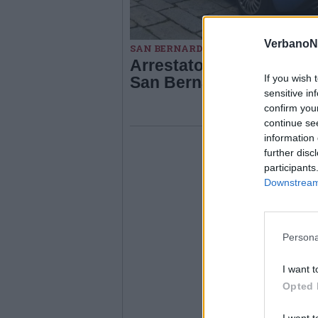
VerbanoN
SAN BERNARDINO VERBANO
Arrestato il vicesindaco 
If you wish 
San Bernardino Verban
sensitive in
confirm you
continue se
information 
further disc
participants
Downstream 
Persona
I want t
Opted 
I want t