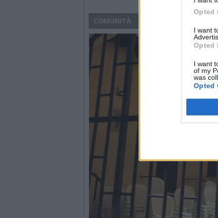
Opted 
COMUNITÀ
I want 
Advertis
Opted 
I want t
of my P
was col
Opted 