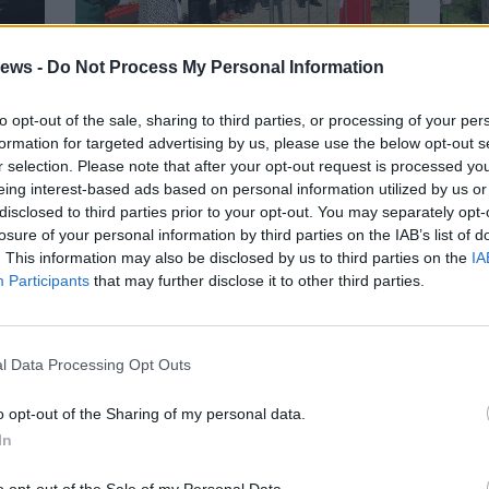
ews -
Do Not Process My Personal Information
SAN BERNARDINO VERBANO
PALL
di
Inaugurata una panchina
Eser
to opt-out of the sale, sharing to third parties, or processing of your per
o
rossa in ricordo di Norma
disi
formation for targeted advertising by us, please use the below opt-out s
Cossetto
Fant
r selection. Please note that after your opt-out request is processed y
eing interest-based ads based on personal information utilized by us or
disclosed to third parties prior to your opt-out. You may separately opt-
Gal
losure of your personal information by third parties on the IAB’s list of
. This information may also be disclosed by us to third parties on the
IA
Participants
that may further disclose it to other third parties.
l Data Processing Opt Outs
o opt-out of the Sharing of my personal data.
In
o opt-out of the Sale of my Personal Data.