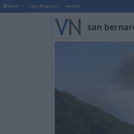
Menù
Lago Maggiore
News24
san bernar