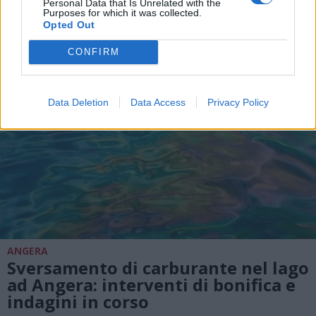
Personal Data that Is Unrelated with the
Purposes for which it was collected.
Opted Out
CONFIRM
Data Deletion
Data Access
Privacy Policy
ANGERA
Sversamento di carburante nel lago
ad Angera: interventi di bonifica e
indagini in corso