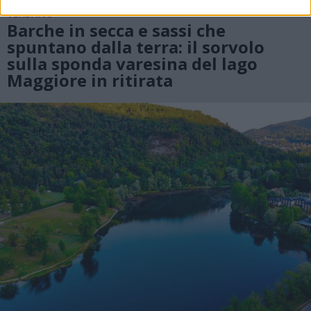
VERBANO
Barche in secca e sassi che
spuntano dalla terra: il sorvolo
sulla sponda varesina del lago
Maggiore in ritirata