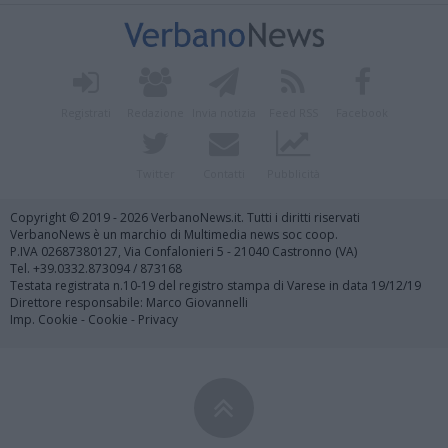
Registrati
Redazione
Invia notizia
Feed RSS
Facebook
Twitter
Contatti
Pubblicità
Copyright © 2019 - 2026 VerbanoNews.it. Tutti i diritti riservati
VerbanoNews è un marchio di Multimedia news soc coop.
P.IVA 02687380127, Via Confalonieri 5 - 21040 Castronno (VA)
Tel. +39.0332.873094 / 873168
Testata registrata n.10-19 del registro stampa di Varese in data 19/12/19
Direttore responsabile: Marco Giovannelli
Imp. Cookie
-
Cookie
-
Privacy