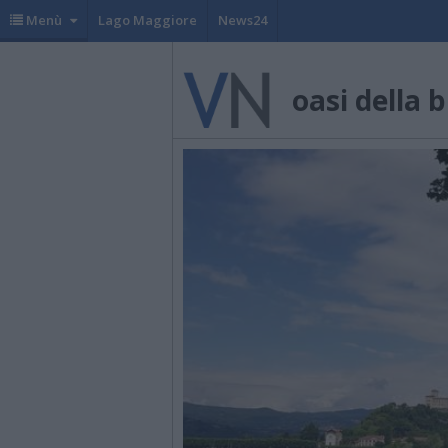
Menù
Lago Maggiore
News24
oasi della 