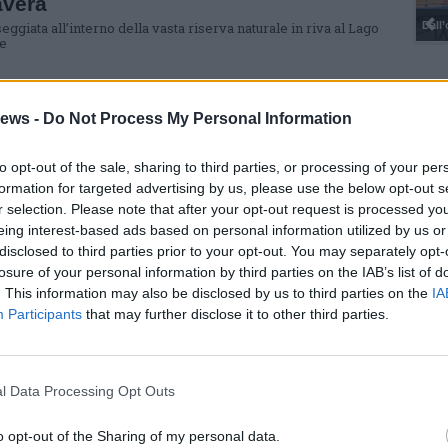
avera
ggiata all’interno della vasta riserva naturale in riva al Lago
e
ews -
Do Not Process My Personal Information
A
luro grande (quasi) come un uomo
hili ed è stato pescato nelle acque del Verbano, all’altezza
to opt-out of the sale, sharing to third parties, or processing of your per
i della Bruschera
formation for targeted advertising by us, please use the below opt-out s
r selection. Please note that after your opt-out request is processed y
eing interest-based ads based on personal information utilized by us or
disclosed to third parties prior to your opt-out. You may separately opt-
losure of your personal information by third parties on the IAB’s list of
A
. This information may also be disclosed by us to third parties on the
IA
pralluogo nel tratto di Oasi raso al suolo
Participants
that may further disclose it to other third parties.
el comune e polizia locale e provinciale hanno effettuato i rilievi
a demaniale disboscata nei giorni scorsi. Il sindaco: “Un gesto
imo”
l Data Processing Opt Outs
A
o opt-out of the Sharing of my personal data.