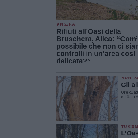
ANGERA
Rifiuti all’Oasi della
Bruschera, Allea: “Com
possibile che non ci sia
controlli in un’area così
delicata?”
NATUR
Gli a
Ore di at
all’Oasi
TURIS
L’Oas