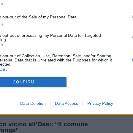
cia contro ignoti per il gasolio nel lago
In
Arpa e Provincia si sono attivati per capire come contenere le
nze dello sversamento di inquinante nel Verbano
o opt-out of the Sale of my Personal Data.
In
to opt-out of processing my Personal Data for Targeted
ing.
A
In
 tutela allo stagno didattico, nuova
nzione per l’oasi
o opt-out of Collection, Use, Retention, Sale, and/or Sharing
ersonal Data that Is Unrelated with the Purposes for which it
l’accordo tra Provincia di Varese e Comune di Angera. Oltre agli
lected.
ti di gestione anche il progetto per la creazione di aree dedicate
Out
ccoli
CONFIRM
A
ita all’Oasi della Bruschera
amma domenica 15 settembre con ritrovo alle ore 9.00
Data Deletion
Data Access
Privacy Policy
esso Oasi di Via Arena
A
co vicino all’Oasi: “Il comune
venga”