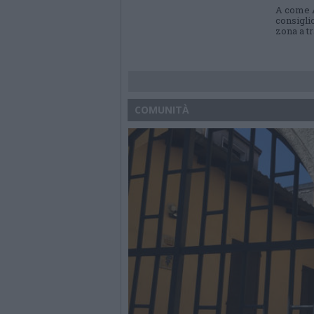
A come A
consigli
zona a tr
COMUNITÀ