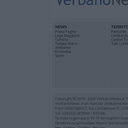
NEWS
TERRIT
Prima Pagina
Piemonte
Lago Maggiore
Lombardi
Turismo
Canton Ti
Tempo libero
Tutti i co
Ambiente
Economia
Sport
Copyright © 2019 - 2026 VerbanoNews.it. Tutti
VerbanoNews è un marchio di Multimedia
P.IVA 02687380127, Via Confalonieri 5 - 21
Tel. +39.0332.873094 / 873168
Testata registrata n.10-19 del registro st
Direttore responsabile: Marco Giovannelli
Imp. Cookie
-
Cookie
-
Privacy