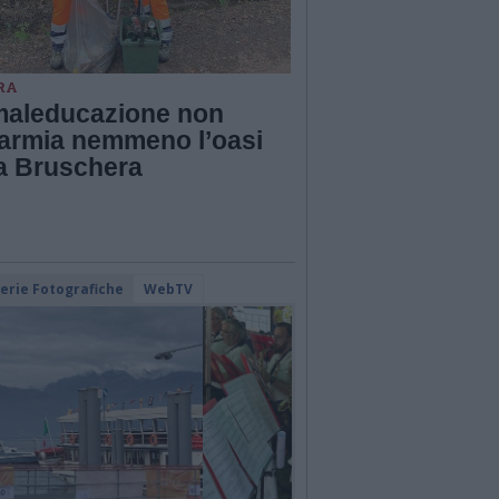
RA
maleducazione non
parmia nemmeno l’oasi
la Bruschera
lerie Fotografiche
WebTV