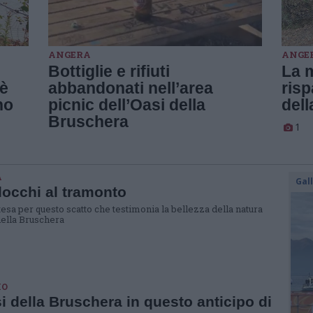
ANGERA
ANGE
Bottiglie e rifiuti
La 
’è
abbandonati nell’area
ris
no
picnic dell’Oasi della
del
Bruschera
1
A
Gal
llocchi al tramonto
tesa per questo scatto che testimonia la bellezza della natura
 della Bruschera
MO
i della Bruschera in questo anticipo di