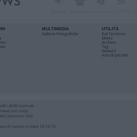
Registrati
Redazione
Invia notizia
Feed RSS
F
ORI
MULTIMEDIA
UTILITÀ
Gallerie Fotografiche
Dal Territorio
a
Meteo
cino
Archivio
muni
Tag
News24
Articoli più letti
 i diritti riservati
 news soc coop.
040 Castronno (VA)
ampa di Varese in data 19/12/19