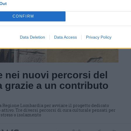
Out
CONFIRM
Data Deletion
Data Access
Privacy Policy
 nei nuovi percorsi del
 grazie a un contributo
a Regione Lombardia per avviare il progetto dedicato
 attivo. Tre diversi percorsi di cura culturale pensati per
i stress o isolamento