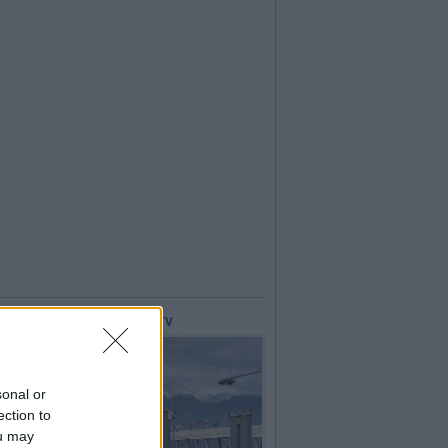
lerie Fotografiche
WebTV
sonal or
ection to
ou may