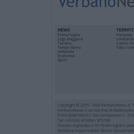
NEWS
TERRIT
Prima Pagina
Piemonte
Lago Maggiore
Lombardi
Turismo
Canton Ti
Tempo libero
Tutti i co
Ambiente
Economia
Sport
Copyright © 2019 - 2026 VerbanoNews.it. Tutti
VerbanoNews è un marchio di Multimedia
P.IVA 02687380127, Via Confalonieri 5 - 21
Tel. +39.0332.873094 / 873168
Testata registrata n.10-19 del registro st
Direttore responsabile: Marco Giovannelli