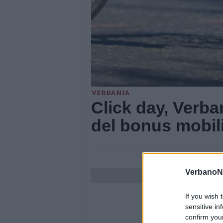
VERBANIA
Click day, Verba
del bonus mobil
VerbanoN
If you wish 
sensitive in
confirm you