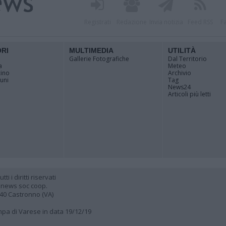
Registrati
Redazione
Invia notizia
Feed RSS
F
ORI
MULTIMEDIA
UTILITÀ
Gallerie Fotografiche
Dal Territorio
a
Meteo
cino
Archivio
muni
Tag
News24
Articoli più letti
 i diritti riservati
 news soc coop.
040 Castronno (VA)
ampa di Varese in data 19/12/19