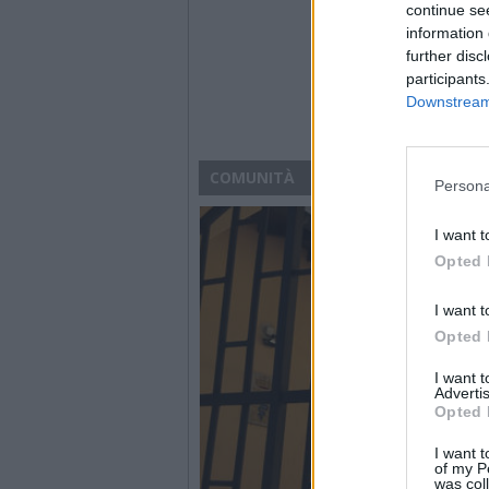
continue se
information 
further disc
participants
Downstream 
COMUNITÀ
Persona
I want t
Opted 
I want t
Opted 
I want 
Advertis
Opted 
I want t
of my P
was col