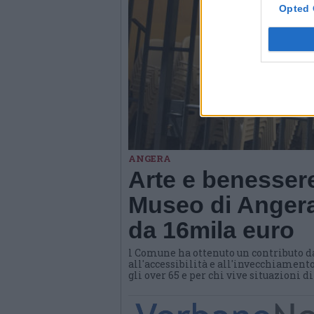
Opted 
ANGERA
Arte e benessere
Museo di Angera
da 16mila euro
l Comune ha ottenuto un contributo d
all'accessibilità e all'invecchiamento
gli over 65 e per chi vive situazioni d