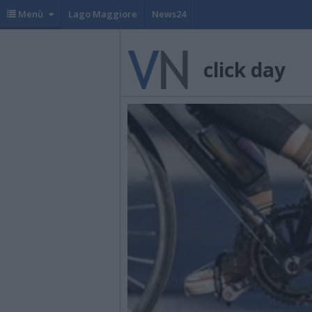
Menù
Lago Maggiore
News24
click day