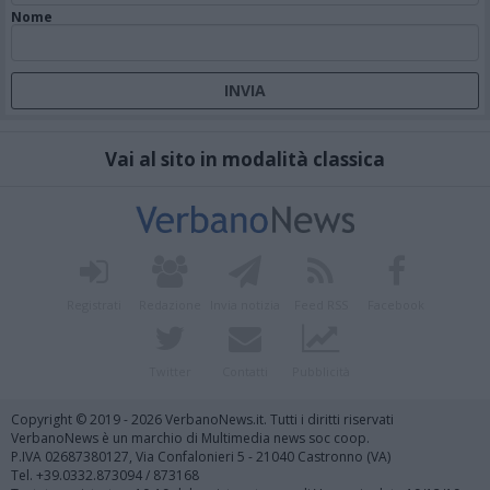
Nome
Vai al sito in modalità classica
Registrati
Redazione
Invia notizia
Feed RSS
Facebook
Twitter
Contatti
Pubblicità
Copyright © 2019 - 2026 VerbanoNews.it. Tutti i diritti riservati
VerbanoNews è un marchio di Multimedia news soc coop.
P.IVA 02687380127, Via Confalonieri 5 - 21040 Castronno (VA)
Tel. +39.0332.873094 / 873168