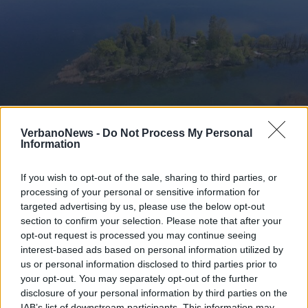
VerbanoNews -
Do Not Process My Personal
REGIONE LOMBARDIA
Information
Dalla Regione oltre 458mila euro
per la cultura a Varese e provincia:
If you wish to opt-out of the sale, sharing to third parties, or
18 progetti finanziati
processing of your personal or sensitive information for
targeted advertising by us, please use the below opt-out
section to confirm your selection. Please note that after your
opt-out request is processed you may continue seeing
interest-based ads based on personal information utilized by
us or personal information disclosed to third parties prior to
your opt-out. You may separately opt-out of the further
disclosure of your personal information by third parties on the
IAB’s list of downstream participants. This information may