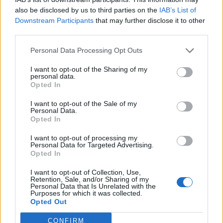
also be disclosed by us to third parties on the
IAB’s List of
Downstream Participants
that may further disclose it to other
third parties.
Personal Data Processing Opt Outs
I want to opt-out of the Sharing of my
personal data.
Opted In
L'ITINERARIO
I want to opt-out of the Sale of my
Alla scoperta della sponda
Personal Data.
Opted In
lombarda del Verbano: Porto
Valtravaglia, Castelveccana e
I want to opt-out of processing my
Laveno Mombello
Personal Data for Targeted Advertising.
Opted In
I want to opt-out of Collection, Use,
Retention, Sale, and/or Sharing of my
Personal Data that Is Unrelated with the
Purposes for which it was collected.
Opted Out
CONFIRM