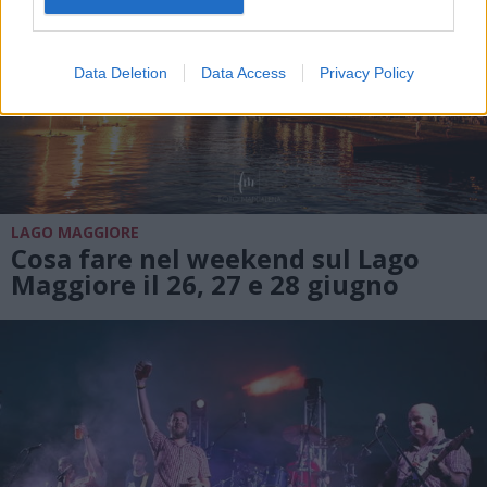
Data Deletion
Data Access
Privacy Policy
LAGO MAGGIORE
Cosa fare nel weekend sul Lago
Maggiore il 26, 27 e 28 giugno