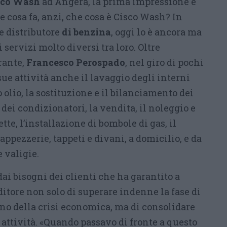
sco Wash
ad Angera, la prima impressione è
 cosa fa, anzi, che cosa è Cisco Wash? In
e distributore
di benzina
, oggi lo è ancora ma
servizi molto diversi tra loro. Oltre
rante,
Francesco Perospado
, nel giro di pochi
sue attività anche il lavaggio degli interni
 olio, la sostituzione e il bilanciamento dei
 dei condizionatori, la vendita, il noleggio e
ette, l’installazione di bombole di gas, il
appezzerie, tappeti e divani, a domicilio, e da
e valigie.
ai bisogni dei clienti che ha garantito a
itore non solo di superare indenne la fase di
eno della crisi economica, ma di consolidare
 attività. «Quando passavo di fronte a questo