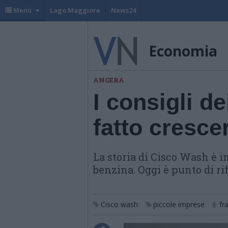
Menù
Lago Maggiore
News24
Economia
ANGERA
I consigli de
fatto cresce
La storia di Cisco Wash è in
benzina. Oggi è punto di rif
Cisco wash
piccole imprese
fr