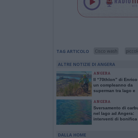
Cisco wash
picco
TAG ARTICOLO
ALTRE NOTIZIE DI ANGERA
ANGERA
Il “70thlon” di Enrico
un compleanno da
superman tra lago e
montagne
ANGERA
Sversamento di carb
nel lago ad Angera:
interventi di bonifica
indagini in corso
DALLA HOME