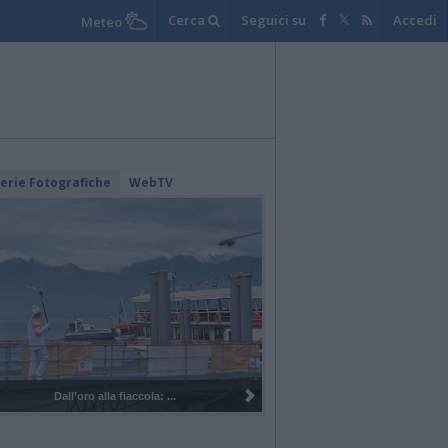
Cerca
Seguici su
Accedi
Meteo
lerie Fotografiche
WebTV
I 100 anni del Corpo Musicale di