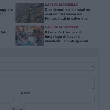
LAVENO MOMBELLO
Maggiore
Disorientati e disidratati sul
e 9
sentiero del Sasso del
Fungo: tratti in salvo due
escursionisti inglesi
LAVENO MOMBELLO
 Vito
Il Luna Park torna sul
lungolago di Laveno
Mombello: sconti speciali
per l’inaugurazione
Nome