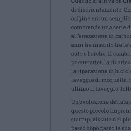
Quando si arriva da
Ci
di disorientamento. Che
origine era un semplic
comprende una serie di 
all’erogazione di carbu
anni ha inserito tra le 
auto e barche, il cambio
pneumatici, la ricarica
la riparazione di bicicl
lavaggio di moquette, t
ultimo il lavaggio dell
Un’evoluzione dettata d
questo piccolo imprend
startup, vissuta nel pi
passo dopo passo la sua