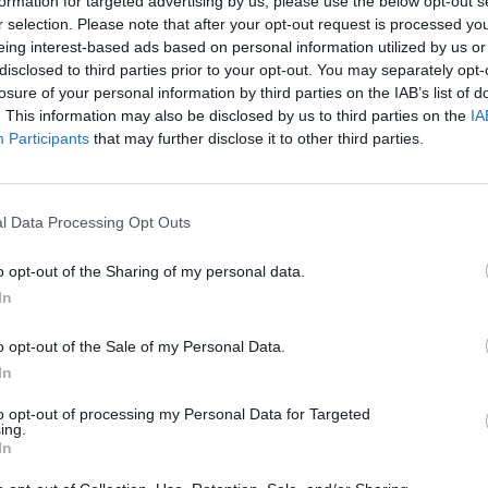
formation for targeted advertising by us, please use the below opt-out s
ossimità sia racchiuso in questa capacità di
r selection. Please note that after your opt-out request is processed y
i diversificare i servizi erogati, soprattutto
eing interest-based ads based on personal information utilized by us or
molti anziani. Certo, costa molti sacrifici, ma
disclosed to third parties prior to your opt-out. You may separately opt-
losure of your personal information by third parties on the IAB’s list of
. This information may also be disclosed by us to third parties on the
IA
Participants
that may further disclose it to other third parties.
orare anche di sabato e rimanere aperti tutta
ive del
Lago Maggiore
arrivano i turisti. «La
– continua l’imprenditore – mi consente di
l Data Processing Opt Outs
ente i momenti di magra, soprattutto in
o opt-out of the Sharing of my personal data.
quest’anno il cambio gomme, a causa del bel
In
o. Qui arrivano soprattutto olandesi,
o opt-out of the Sale of my Personal Data.
rancesi e molti di loro tornano da me per fare
In
ina, per noleggiare le biciclette o fare
no una vera risorsa che va curata e
to opt-out of processing my Personal Data for Targeted
ing.
In