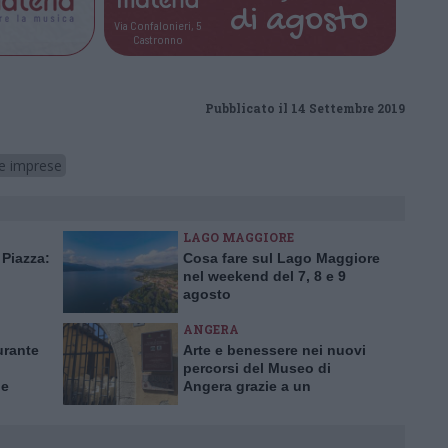
di
agosto
Via Confalonieri, 5
Castronno
Pubblicato il 14 Settembre 2019
le imprese
LAGO MAGGIORE
 Piazza:
Cosa fare sul Lago Maggiore
nel weekend del 7, 8 e 9
agosto
ANGERA
urante
Arte e benessere nei nuovi
percorsi del Museo di
 e
Angera grazie a un
contributo da 16mila euro