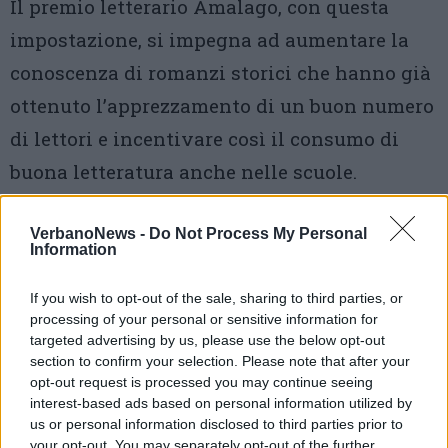
Il premio letterario Amalago, con questa
impostazione, si impegna ad aumentare la
conoscenza di romanzi storici che hanno già
ottenuto l’apprezzamento di un buon numero
di lettori e incentivare così il consumo di
buona letteratura anche nelle scuole.
VerbanoNews -
Do Not Process My Personal
Information
If you wish to opt-out of the sale, sharing to third parties, or
processing of your personal or sensitive information for
targeted advertising by us, please use the below opt-out
Tutti gli eventi
section to confirm your selection. Please note that after your
di
agosto
opt-out request is processed you may continue seeing
Via Confalonieri, 5
Castronno
interest-based ads based on personal information utilized by
us or personal information disclosed to third parties prior to
your opt-out. You may separately opt-out of the further