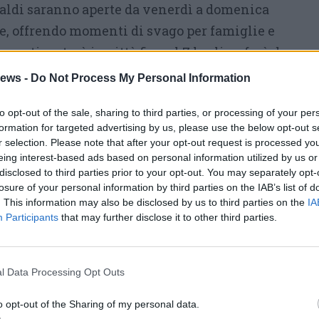
baldi saranno aperte da venerdì a domenica
te, offrendo momenti di svago per famiglie e
imenti resterà in città fino al 7 luglio e farà da
co di iniziative tra cultura, natura e
ews -
Do Not Process My Personal Information
programma
to opt-out of the sale, sharing to third parties, or processing of your per
iugno il Kapannone dei Libri propone un
formation for targeted advertising by us, please use the below opt-out s
r selection. Please note that after your opt-out request is processed y
egli anni Ottanta con la presentazione del
eing interest-based ads based on personal information utilized by us or
17 Andrea Kerbaker e Matteo Inzaghi
disclosed to third parties prior to your opt-out. You may separately opt-
losure of your personal information by third parties on the IAB’s list of
blico tra cinema, televisione e
. This information may also be disclosed by us to third parties on the
IA
i che hanno segnato un decennio ancora oggi
Participants
that may further disclose it to other third parties.
’immaginario collettivo. L’ingresso è libero.
o sera il Lido La Noce ospita la Cena in
l Data Processing Opt Outs
la Pro Loco Angera. L’appuntamento, in
o opt-out of the Sharing of my personal data.
nisce convivialità e solidarietà in una serata