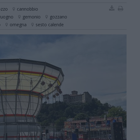
ozzo
cannobbio
ruogno
gemonio
gozzano
o
omegna
sesto calende