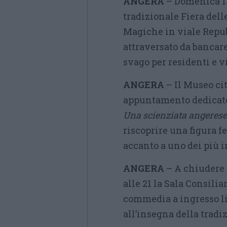
ANGERA
– Domenica 14
tradizionale Fiera dell
Magiche in viale Repubb
attraversato da bancarel
svago per residenti e vi
ANGERA
– Il Museo ci
appuntamento dedicato 
Una scienziata angerese 
riscoprire una figura f
accanto a uno dei più i
ANGERA
– A chiudere 
alle 21 la Sala Consili
commedia a ingresso li
all’insegna della tradi