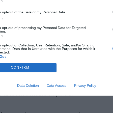
In
 contribuirà a sostenere le attività
dina.
o opt-out of the Sale of my Personal Data.
In
arà protagonista sabato 13 giugno con la
to opt-out of processing my Personal Data for Targeted
 nella Palude Bruschera. Il ritrovo è fissato
ing.
In
r una passeggiata guidata che permetterà di
 spettacolo delle lucciole all’interno di uno
o opt-out of Collection, Use, Retention, Sale, and/or Sharing
ersonal Data that Is Unrelated with the Purposes for which it
tici più preziosi del territorio.
lected.
Out
 serata, alle 21 in Sala Consiliare, spazio alla
CONFIRM
za
Il Verbano nel 1848
. L’incontro rientra nelle
per celebrare i duecento anni della
Data Deletion
Data Access
Privacy Policy
aggiore e offrirà uno sguardo sugli
ssarono il territorio nel periodo