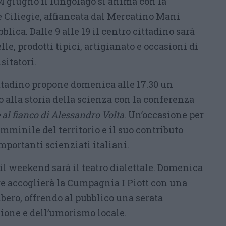
 giugno il lungolago si anima con la
e Ciliegie, affiancata dal Mercatino Mani
lica. Dalle 9 alle 19 il centro cittadino sarà
le, prodotti tipici, artigianato e occasioni di
sitatori.
ttadino propone domenica alle 17.30 un
alla storia della scienza con la conferenza
al fianco di Alessandro Volta
. Un’occasione per
emminile del territorio e il suo contributo
mportanti scienziati italiani.
il weekend sarà il teatro dialettale. Domenica
are accoglierà la Cumpagnia I Piott con una
bero, offrendo al pubblico una serata
zione e dell’umorismo locale.