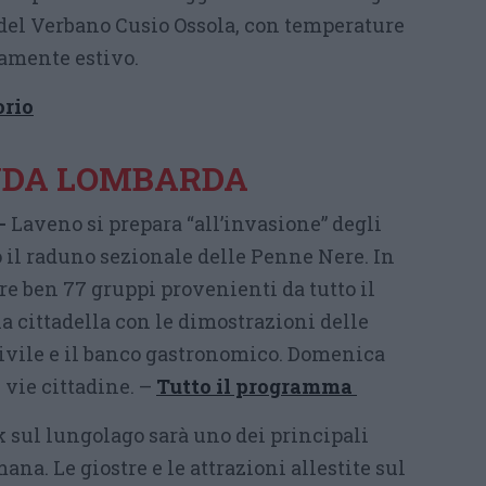
 del Verbano Cusio Ossola, con temperature
camente estivo.
orio
NDA LOMBARDA
–
Laveno si prepara “all’invasione” degli
no il raduno sezionale delle Penne Nere. In
e ben 77 gruppi provenienti da tutto il
la cittadella con le dimostrazioni delle
civile e il banco gastronomico. Domenica
e vie cittadine. –
Tutto il programma
k sul lungolago sarà uno dei principali
ana. Le giostre e le attrazioni allestite sul