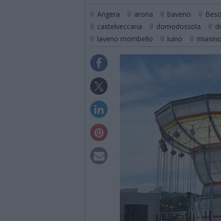
Angera
arona
baveno
Bes
castelveccana
domodossola
d
laveno mombello
luino
miasin