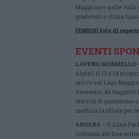
Maggiore e nelle valli
gradevoli e clima tipi
[538526] foto di repert
EVENTI SPO
LAVENO MOMBELLO 
Alpini: il 13 e 14 giug
arrivo sul Lago Maggior
Varesotto. Al Gaggetto 
attività di protezione 
mattina la sfilata per l
ANGERA
– Il Luna Par
richiami del fine settim