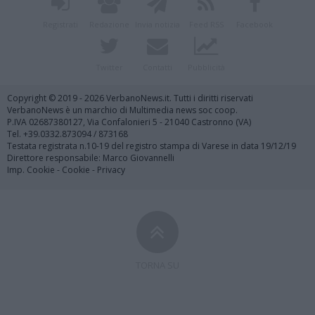
Registrati
Redazione
Invia notizia
Feed RSS
Facebook
Twitter
Contatti
Pubblicità
Copyright © 2019 - 2026 VerbanoNews.it. Tutti i diritti riservati
VerbanoNews è un marchio di Multimedia news soc coop.
P.IVA 02687380127, Via Confalonieri 5 - 21040 Castronno (VA)
Tel. +39.0332.873094 / 873168
Testata registrata n.10-19 del registro stampa di Varese in data 19/12/19
Direttore responsabile: Marco Giovannelli
Imp. Cookie
-
Cookie
-
Privacy
TORNA SU