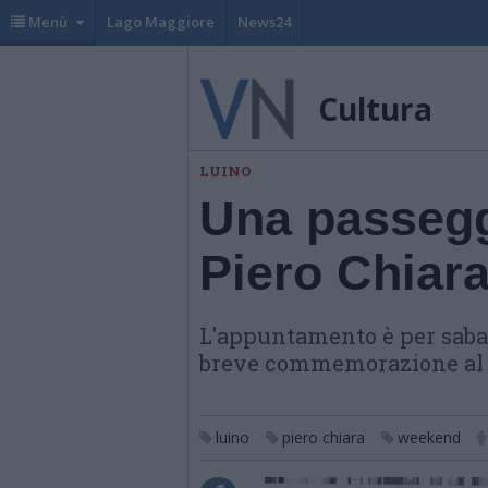
Menù
Lago Maggiore
News24
Cultura
LUINO
Una passeggi
Piero Chiar
L'appuntamento è per sabato
breve commemorazione al 
luino
piero chiara
weekend