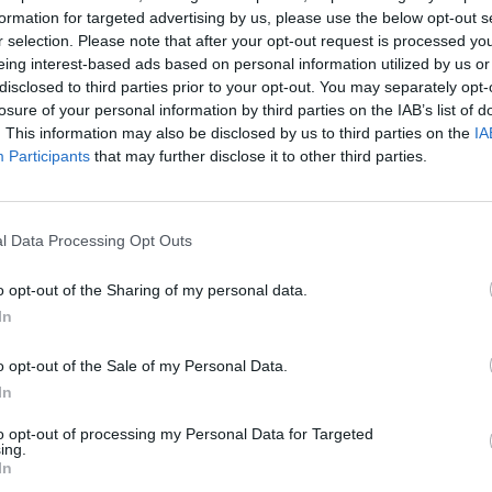
formation for targeted advertising by us, please use the below opt-out s
 omaggio con una poetica canzone a
r selection. Please note that after your opt-out request is processed y
 al cancello d’ingresso di quello che fu il
eing interest-based ads based on personal information utilized by us or
tananza lo sferragliare di tram guiderà i passi
disclosed to third parties prior to your opt-out. You may separately opt-
losure of your personal information by third parties on the IAB’s list of
viaria Elettrica della Valganna. Una sosta
. This information may also be disclosed by us to third parties on the
IA
della Banca Popolare di Luino e Varese.
Participants
that may further disclose it to other third parties.
oncedersi la possibilità di “volare” con le
 verso Bellinzona?
«L’odore umido delle
l Data Processing Opt Outs
 il ferro» indurranno a volgere lo sguardo
o opt-out of the Sharing of my personal data.
co” di
Casa Zanella
, su cui, un tempo,
In
 della
sartoria Primi
.
o opt-out of the Sale of my Personal Data.
olo Pierino Chiara si allenava a conoscere il
In
 i personaggi, a cogliere le sfumature della
to opt-out of processing my Personal Data for Targeted
 suoni e rumori della natura, a curiosare con lo
ing.
In
cale che diverrà, in gioventù, una sua