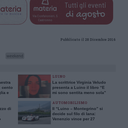
Tutti gli eventi
di
agosto
Via Confalonieri, 5
Castronno
Pubblicato il 28 Dicembre 2016
weekend
LUINO
aestra
La scrittrice Virginia Veludo
 cento
presenta a Luino il libro “E
lia e
mi sono sentita meno sola”
AUTOMOBILISMO
zzo di
Il “Luino – Montegrino” si
decide sul filo di lana:
o
Venenzio vince per 27
centesimi