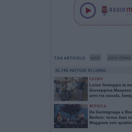
luino
piero chiara
TAG ARTICOLO
ALTRE NOTIZIE DI LUINO
LUINO
Luino festeggia la m
Giuseppina Maspero:
anni tra scuola, famig
comunità
MUSICA
Da Germignaga a Bre
Bedero: torna Jazz in
Maggiore con quattr
concerti “vista lago”