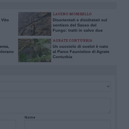
LAVENO MOMBELLO
 Vito
Disorientati e disidratati sul
sentiero del Sasso del
Fungo: tratti in salvo due
escursionisti inglesi
AGRATE CONTURBIA
nema,
Un cucciolo di ocelot è nato
olorano
al Parco Faunistico di Agrate
Conturbia
Nome