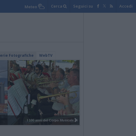
Cerca
Seguici su
Accedi
Meteo
lerie Fotografiche
WebTV
I 100 anni del Corpo Musicale di