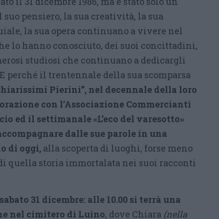
ato il 31 dicembre 1986, ma è stato solo un
l suo pensiero, la sua creatività, la sua
ale, la sua opera continuano a vivere nel
he lo hanno conosciuto, dei suoi concittadini,
merosi studiosi che continuano a dedicargli
. E perché il trentennale della sua scomparsa
hiarissimi Pierini”, nel decennale della loro
aborazione con l’Associazione Commercianti
o ed il settimanale «L’eco del varesotto»
 accompagnare dalle sue parole in una
 di oggi,
alla scoperta di luoghi, forse meno
i quella storia immortalata nei suoi racconti
abato 31 dicembre: alle 10.00 si terrà una
 nel cimitero di Luino
, dove Chiara
(nella