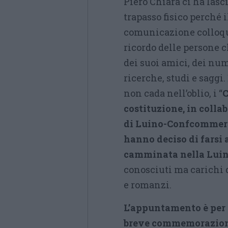
Piero Chiara ci ha lasci
trapasso fisico perché i
comunicazione colloqui
ricordo delle persone c
dei suoi amici, dei nu
ricerche, studi e saggi
non cada nell’oblio, i “
C
costituzione, in coll
di Luino-Confcommerci
hanno deciso di farsi
camminata nella Luino
conosciuti ma carichi d
e romanzi.
L’appuntamento è per s
breve commemorazione