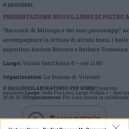
il 26/11/2023
PRESENTAZIONE NUOVO LIBRO DI PIETRO 
“Racconti di Milonga e dei suoi personaggi”.A
accompagnare la lettura di alcuni brani i balle
argentino Andrea Beccaro e Barbara Tomasina.
Luogo:
Vicolo Sant’Anna 8 – ore 11.00
Organizzatore:
La Stanza di Vincent
il 26/11/2023
LABORATORIO PER BIMBI
Creazioni
natalizie.
Luogo:
Sede Pro Loco, Largo Vidale 1 – due tur
15.30-16.30
Organizzatore:
Pro Loco Arona in collaboraz