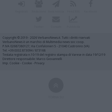
Registrati
Redazione
Invia notizia
Feed RSS
Facebook
Twitter
Contatti
Pubblicità
Copyright © 2019 - 2026 VerbanoNews.it. Tutti i diritti riservati
VerbanoNews è un marchio di Multimedia news soc coop.
P.IVA 02687380127, Via Confalonieri 5 - 21040 Castronno (VA)
Tel. +39.0332.873094 / 873168
Testata registrata n.10-19 del registro stampa di Varese in data 19/12/19
Direttore responsabile: Marco Giovannelli
Imp. Cookie
-
Cookie
-
Privacy
TORNA SU