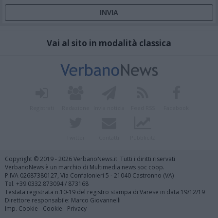
Vai al sito in modalità classica
Registrati
Redazione
Invia notizia
Feed RSS
Facebook
Twitter
Contatti
Pubblicità
Copyright © 2019 - 2026 VerbanoNews.it. Tutti i diritti riservati
VerbanoNews è un marchio di Multimedia news soc coop.
P.IVA 02687380127, Via Confalonieri 5 - 21040 Castronno (VA)
Tel. +39.0332.873094 / 873168
Testata registrata n.10-19 del registro stampa di Varese in data 19/12/19
Direttore responsabile: Marco Giovannelli
Imp. Cookie
-
Cookie
-
Privacy