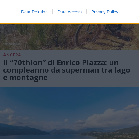
Data Deletion
Data Access
Privacy Policy
ANGERA
Il “70thlon” di Enrico Piazza: un
compleanno da superman tra lago
e montagne