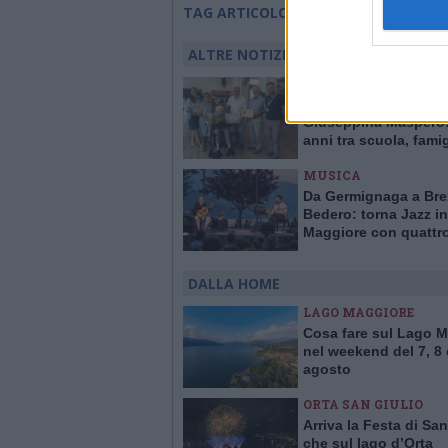
sla
TAG ARTICOLO
ALTRE NOTIZIE DI LUINO
LUINO
Luino festeggia la m
Giuseppina Maspero:
anni tra scuola, famig
comunità
MUSICA
Da Germignaga a Bre
Bedero: torna Jazz in
Maggiore con quattr
concerti “vista lago”
DALLA HOME
LAGO MAGGIORE
Cosa fare sul Lago 
nel weekend del 7, 8 
agosto
ORTA SAN GIULIO
Arriva la Festa di San
che sul lago d’Orta