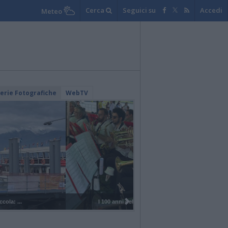
Cerca
Seguici su
Accedi
Meteo
lerie Fotografiche
WebTV
I 100 anni del Corpo Musicale di