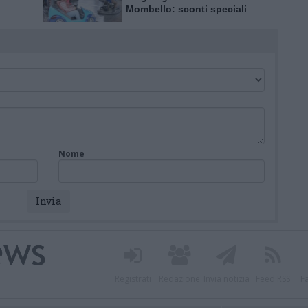
Mombello: sconti speciali
per l’inaugurazione
Nome
Registrati
Redazione
Invia notizia
Feed RSS
F