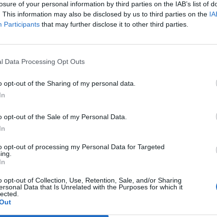
ere la necessità dei malati che spesso non
losure of your personal information by third parties on the IAB’s list of
. This information may also be disclosed by us to third parties on the
IA
istita. – afferma
l’Assessore ai Servizi
Participants
that may further disclose it to other third parties.
terina Franzetti
– La luce verde e’ per far
svantaggio sociale che l’intero nucleo
ubire: quando questa malattia entra in una
l Data Processing Opt Outs
va. Una luce verde affinché possa essere di
o opt-out of the Sharing of my personal data.
ostegno a chi lotta, a chi soffre per una
In
 il fisico ma lascia libera la mente».
o opt-out of the Sale of my Personal Data.
In
Tutti gli eventi
to opt-out of processing my Personal Data for Targeted
di
agosto
ing.
Via Confalonieri, 5
In
Castronno
o opt-out of Collection, Use, Retention, Sale, and/or Sharing
ersonal Data that Is Unrelated with the Purposes for which it
lected.
Pubblicato il 15 Settembre 2018
Out