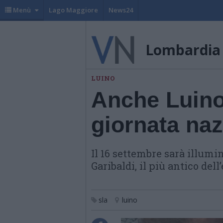
Menù
Lago Maggiore
News24
Lombardia
LUINO
Anche Luino
giornata naz
Il 16 settembre sarà illum
Garibaldi, il più antico del
sla
luino