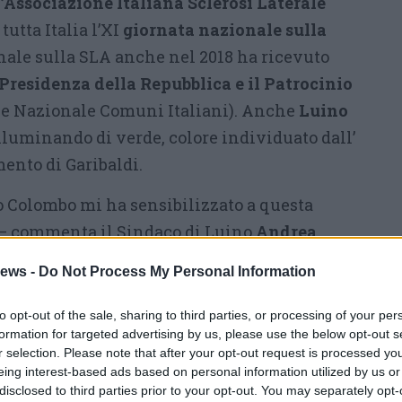
l’Associazione Italiana Sclerosi Laterale
tutta Italia l’XI
giornata nazionale sulla
nale sulla SLA anche nel 2018 ha ricevuto
Presidenza della Repubblica e il Patrocinio
e Nazionale Comuni Italiani). Anche
Luino
 illuminando di verde, colore individuato dall’
ento di Garibaldi.
o Colombo mi ha sensibilizzato a questa
 – commenta il Sindaco di Luino
Andrea
mo di luce verde il monumento di Garibaldi, il
ews -
Do Not Process My Personal Information
i Due Mondi, avendo bisogno della sua forza
taglia della SLA».
to opt-out of the sale, sharing to third parties, or processing of your per
formation for targeted advertising by us, please use the below opt-out s
uce verde è anche la speranza per dare un aiuto
r selection. Please note that after your opt-out request is processed y
eing interest-based ads based on personal information utilized by us or
oncreta ai bisogni di tante persone affette
disclosed to third parties prior to your opt-out. You may separately opt-