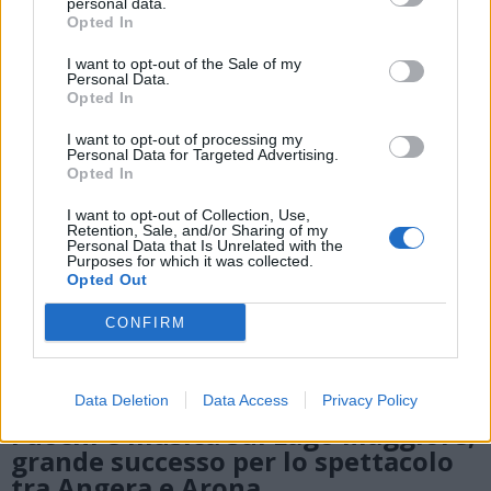
svela al tramonto
personal data.
Opted In
I want to opt-out of the Sale of my
Personal Data.
Opted In
I want to opt-out of processing my
Personal Data for Targeted Advertising.
Opted In
I want to opt-out of Collection, Use,
Retention, Sale, and/or Sharing of my
Personal Data that Is Unrelated with the
Purposes for which it was collected.
Opted Out
CONFIRM
Data Deletion
Data Access
Privacy Policy
ARONA
Fuochi e musica sul Lago Maggiore,
grande successo per lo spettacolo
tra Angera e Arona