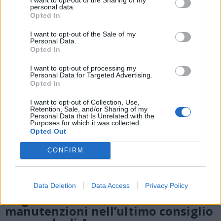
personal data.
ALTRE NOTIZIE DI ANGERA
Opted In
I want to opt-out of the Sale of my
Personal Data.
Opted In
I want to opt-out of processing my
Personal Data for Targeted Advertising.
Opted In
I want to opt-out of Collection, Use,
Retention, Sale, and/or Sharing of my
Personal Data that Is Unrelated with the
Purposes for which it was collected.
Opted Out
CONFIRM
Data Deletion
Data Access
Privacy Policy
ANGERA
La gestione dei rifiuti e il nodo
manutenzioni nell’ultimo consiglio