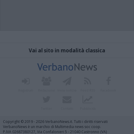
Vai al sito in modalità classica
Registrati
Redazione
Invia notizia
Feed RSS
Facebook
Twitter
Contatti
Pubblicità
Copyright © 2019 - 2026 VerbanoNews.it. Tutti i diritti riservati
VerbanoNews è un marchio di Multimedia news soc coop.
P.IVA 02687380127, Via Confalonieri 5 - 21040 Castronno (VA)