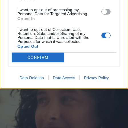
I want to opt-out of processing my
Personal Data for Targeted Advertising.
Opted In
I want to opt-out of Collection, Use,
METEO
Retention, Sale, and/or Sharing of my
Un 25 aprile con un cielo
Personal Data that Is Unrelated with the
Purposes for which it was collected.
“ballerino”
Opted Out
CONFIRM
Data Deletion
Data Access
Privacy Policy