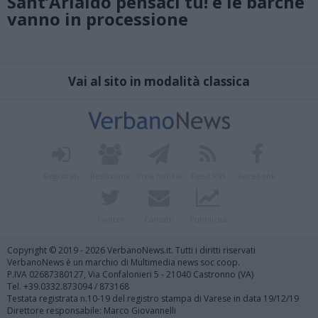
Sant’Arialdo pensaci tu! e le barche
vanno in processione
Vai al sito in modalità classica
Registrati
Redazione
Invia notizia
Feed RSS
Facebook
Twitter
Contatti
Pubblicità
Copyright © 2019 - 2026 VerbanoNews.it. Tutti i diritti riservati
VerbanoNews è un marchio di Multimedia news soc coop.
P.IVA 02687380127, Via Confalonieri 5 - 21040 Castronno (VA)
Tel. +39.0332.873094 / 873168
Testata registrata n.10-19 del registro stampa di Varese in data 19/12/19
Direttore responsabile: Marco Giovannelli