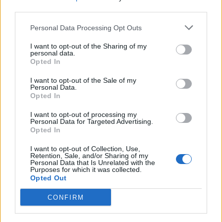
third parties.
Personal Data Processing Opt Outs
I want to opt-out of the Sharing of my
personal data.
Opted In
I want to opt-out of the Sale of my
Personal Data.
ANGERA
Opted In
Scrivere e viaggiare, così ho
ricominciato seguendo i miei sogni
I want to opt-out of processing my
Personal Data for Targeted Advertising.
Opted In
I want to opt-out of Collection, Use,
Retention, Sale, and/or Sharing of my
Personal Data that Is Unrelated with the
Purposes for which it was collected.
Opted Out
CONFIRM