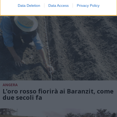
Data Deletion
Data Access
Privacy Policy
ANGERA
L’oro rosso fiorirà ai Baranzit, come
due secoli fa