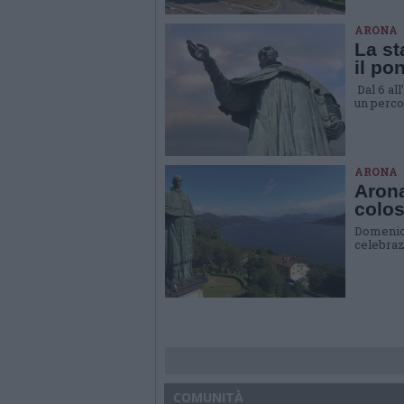
ARONA
La st
il po
Dal 6 al
un perco
ARONA
Arona
colo
Domenica
celebraz
COMUNITÀ