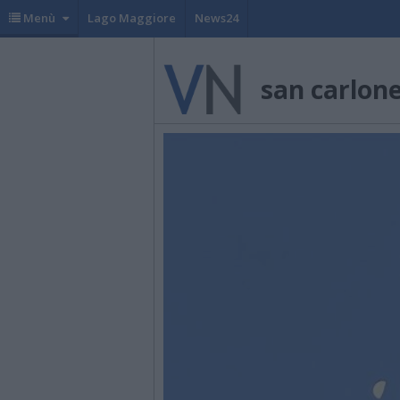
Menù
Lago Maggiore
News24
san carlon