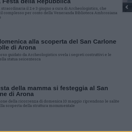
a Festa della Repubblica
straordinaria il 2 e 3 giugno a cura di Archeologistics, che
 il complesso per conto della Veneranda Biblioteca Ambrosiana
o
omenica alla scoperta del San Carlone
olle di Arona
so guidato da Archeologistics svela i segreti costruttivi e le
ella statua seicentesca
sta della mamma si festeggia al San
ne di Arona
ione della ricorrenza di domenica 10 maggio riprendono le salite
alla scoperta della struttura monumentale