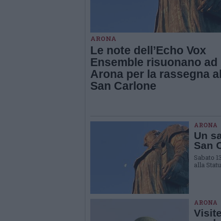
ARONA
Le note dell’Echo Vox
Ensemble risuonano ad
Arona per la rassegna a
San Carlone
ARONA
Un sa
San C
Sabato 13
alla Stat
ARONA
Visit