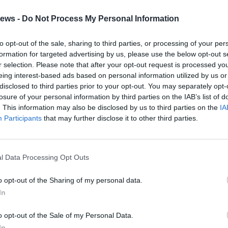
o al San Carlone di Arona con quattro
e guidate al colosso del Lago Maggiore
ews -
Do Not Process My Personal Information
dario delle aperture curate da Archeologistics prevede tre
 di approfondimento tra storia e salita panoramica
to opt-out of the sale, sharing to third parties, or processing of your per
formation for targeted advertising by us, please use the below opt-out s
r selection. Please note that after your opt-out request is processed y
eing interest-based ads based on personal information utilized by us or
n Carlone di Arona apre le porte alle
disclosed to third parties prior to your opt-out. You may separately opt-
e del Lago Maggiore per tutto il mese di
losure of your personal information by third parties on the IAB’s list of
o
. This information may also be disclosed by us to third parties on the
IA
venerdì del mese il monumento simbolo del Lago Maggiore
Participants
that may further disclose it to other third parties.
gli alunni con visite guidate dedicate
l Data Processing Opt Outs
apertura della statua del San Carlone di
a
o opt-out of the Sharing of my personal data.
 1° marzo riapre la Statua di San Carlo con visite guidate
In
10:00 e alle ore 14:30
o opt-out of the Sale of my Personal Data.
In