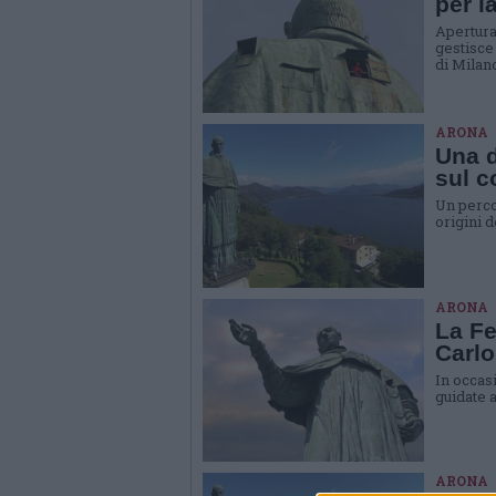
per l
Apertura 
gestisce
di Milan
ARONA
Una d
sul c
Un percor
origini d
ARONA
La Fe
Carlo
In occas
guidate 
ARONA