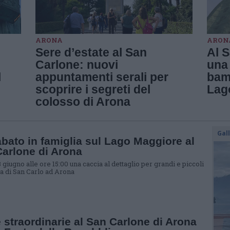
ARONA
ARON
Sere d’estate al San
Al 
Carlone: nuovi
una 
l
appuntamenti serali per
bamb
scoprire i segreti del
Lag
colosso di Arona
Gal
bato in famiglia sul Lago Maggiore al
arlone di Arona
 giugno alle ore 15:00 una caccia al dettaglio per grandi e piccoli
ua di San Carlo ad Arona
e straordinarie al San Carlone di Arona