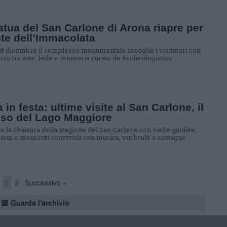
atua del San Carlone di Arona riapre per
nte dell’Immacolata
l’8 dicembre il complesso monumentale accoglie i visitatori con
rso tra arte, fede e memoria curato da Archeologistics
 in festa: ultime visite al San Carlone, il
sso del Lago Maggiore
 la chiusura della stagione del San Carlone con visite guidate,
ioni e momenti conviviali con musica, vin brulè e castagne
1
2
Successivo »
Guarda l'archivio