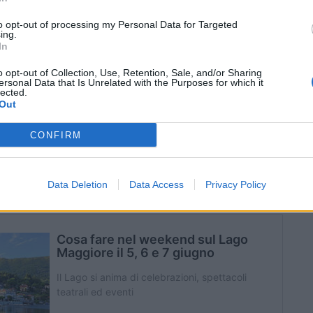
17:00
to opt-out of processing my Personal Data for Targeted
Carlo Borromeo – Arona (NO)
ing.
In
| bambine/i (6-16 anni) € 5 cad. | gratuito
o opt-out of Collection, Use, Retention, Sale, and/or Sharing
ersonal Data that Is Unrelated with the Purposes for which it
lected.
Out
bit.ly/
CONFIRM
www.archeologistics.it/
servizi-
in-famiglia-670.html
Data Deletion
Data Access
Privacy Policy
rlo@
ambrosiana.it
| +39 3288377206