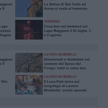
Maggiore
La Statua di San Carlo ad
e 9
Arona si svela al tramonto
WEEKEND
 Lago
Cosa fare nel weekend sul
ccesso
Lago Maggiore il 31 luglio, 1
 Angera
e 2 agosto
LAVENO MOMBELLO
Maggiore
Disorientati e disidratati sul
e 9
sentiero del Sasso del
Fungo: tratti in salvo due
escursionisti inglesi
LAVENO MOMBELLO
 Vito
Il Luna Park torna sul
lungolago di Laveno
Mombello: sconti speciali
per l’inaugurazione