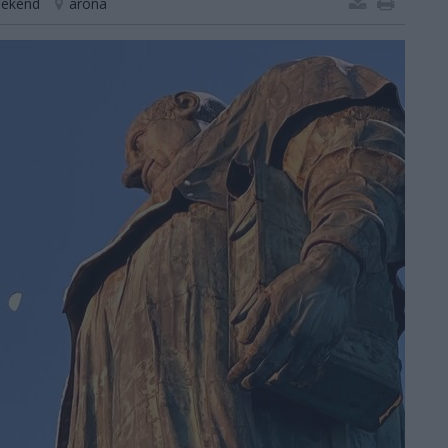
ekend
arona