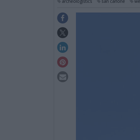
archeologistics
san carlone
we