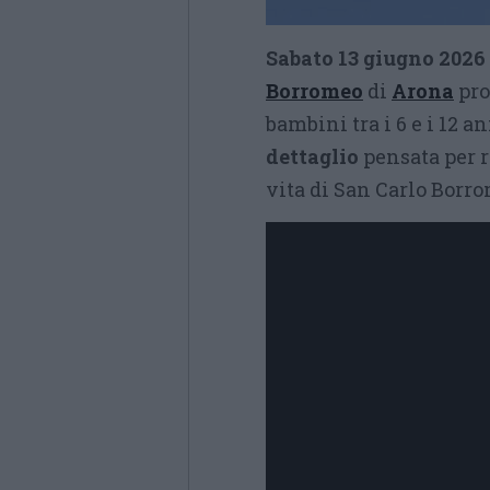
Sabato 13 giugno 2026 a
Borromeo
di
Arona
pro
bambini tra i 6 e i 12 a
dettaglio
pensata per r
vita di San Carlo Borro