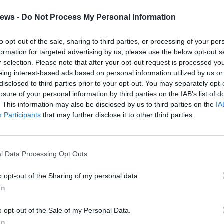
e partecipata
.
ews -
Do Not Process My Personal Information
 di
scoprire particolari
poco noti della statua e
sto storico e artistico della sua realizzazione,
to opt-out of the sale, sharing to third parties, or processing of your per
formation for targeted advertising by us, please use the below opt-out s
a in un momento di
apprendimento e
r selection. Please note that after your opt-out request is processed y
so
.
eing interest-based ads based on personal information utilized by us or
disclosed to third parties prior to your opt-out. You may separately opt-
ate durante l’attività verrà anche citato il
losure of your personal information by third parties on the IAB’s list of
. This information may also be disclosed by us to third parties on the
IA
ra il “Sancarlone” e la progettazione
Participants
that may further disclose it to other third parties.
rtà
, un riferimento che contribuisce a
monumento ancora più affascinante e
l Data Processing Opt Outs
ENOTAZIONI
o opt-out of the Sharing of my personal data.
In
ato a bambine e bambini tra i 6 e i 12 anni
o opt-out of the Sale of my Personal Data.
In