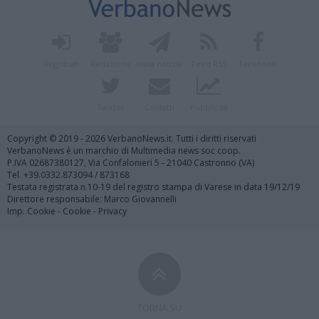
Registrati
Redazione
Invia notizia
Feed RSS
Facebook
Twitter
Contatti
Pubblicità
Copyright © 2019 - 2026 VerbanoNews.it. Tutti i diritti riservati
VerbanoNews è un marchio di Multimedia news soc coop.
P.IVA 02687380127, Via Confalonieri 5 - 21040 Castronno (VA)
Tel. +39.0332.873094 / 873168
Testata registrata n.10-19 del registro stampa di Varese in data 19/12/19
Direttore responsabile: Marco Giovannelli
Imp. Cookie
-
Cookie
-
Privacy
TORNA SU