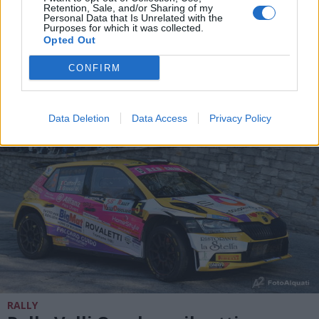
Torna l’atteso “Valli Ossolane”, ci
Retention, Sale, and/or Sharing of my
sono anche Crugnola e De
Personal Data that Is Unrelated with the
Purposes for which it was collected.
Tommaso (e Valeria Marini)
Opted Out
CONFIRM
Data Deletion
Data Access
Privacy Policy
RALLY