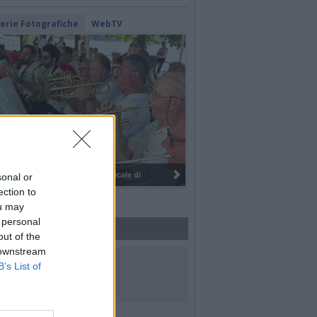
lerie Fotografiche
WebTV
I 100 anni del Corpo Musicale di
sonal or
ection to
ou may
 personal
out of the
 downstream
UICI SUI SOCIAL
B’s List of