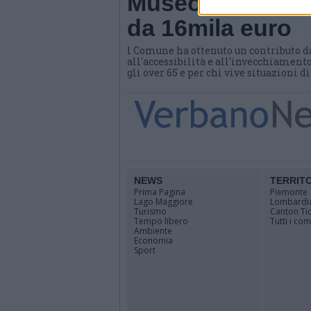
Museo di Angera
da 16mila euro
l Comune ha ottenuto un contributo d
all'accessibilità e all'invecchiamento
gli over 65 e per chi vive situazioni d
NEWS
TERRIT
Prima Pagina
Piemonte
Lago Maggiore
Lombardi
Turismo
Canton Ti
Tempo libero
Tutti i co
Ambiente
Economia
Sport