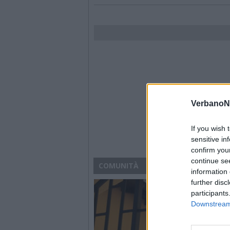
VerbanoN
If you wish 
sensitive in
confirm you
continue se
COMUNITÀ
information 
further disc
participants
Downstream 