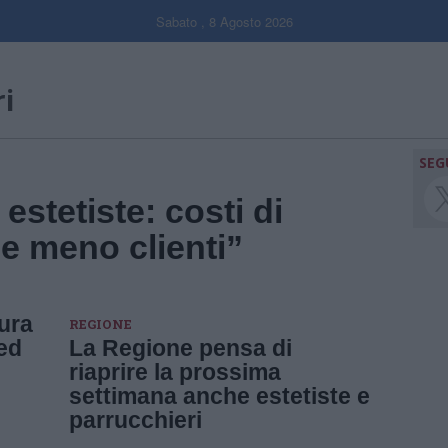
Sabato , 8 Agosto 2026
i
SEG
estetiste: costi di
 e meno clienti”
ura
REGIONE
 ed
La Regione pensa di
riaprire la prossima
settimana anche estetiste e
parrucchieri