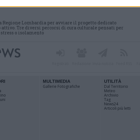
 grazie a un contributo
a Regione Lombardia per avviare il progetto dedicato
 attivo. Tre diversi percorsi di cura culturale pensati per
i stress o isolamento
Registrati
Redazione
Invia notizia
Feed RSS
F
ORI
MULTIMEDIA
UTILITÀ
Gallerie Fotografiche
Dal Territorio
a
Meteo
cino
Archivio
muni
Tag
News24
Articoli più letti