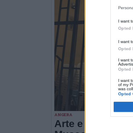
Persona
I want t
Opted 
I want t
Opted 
I want 
Advertis
Opted 
I want t
of my P
was col
Opted 
ANGERA
Arte e benessere