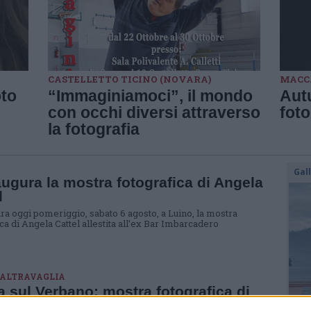
CASTELLETTO TICINO (NOVARA)
MACCA
oto
“Immaginiamoci”, il mondo
Aut
con occhi diversi attraverso
foto
la fotografia
Gal
augura la mostra fotografica di Angela
l
ura oggi pomeriggio, sabato 6 agosto, a Luino, la mostra
ca di Angela Cattel allestita all’ex Bar Imbarcadero
ALTRAVAGLIA
ta sul Verbano: mostra fotografica di
 Giacometti