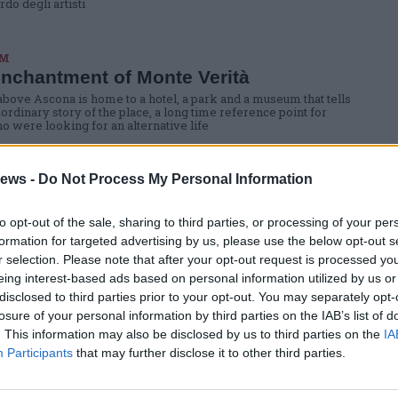
rdo degli artisti
SM
nchantment of Monte Verità
 above Ascona is home to a hotel, a park and a museum that tells
aordinary story of the place, a long time reference point for
o were looking for an alternative life
ews -
Do Not Process My Personal Information
MO
anto del Monte Verità
to opt-out of the sale, sharing to third parties, or processing of your per
na sopra Ascona ospita un albergo, un parco e un percorso
formation for targeted advertising by us, please use the below opt-out s
che racconta la straordinaria storia del luogo, a lungo tempo
r selection. Please note that after your opt-out request is processed y
riferimento per chi era alla ricerca di una vita alternativa
eing interest-based ads based on personal information utilized by us or
disclosed to third parties prior to your opt-out. You may separately opt-
losure of your personal information by third parties on the IAB’s list of
. This information may also be disclosed by us to third parties on the
IA
MO
Participants
that may further disclose it to other third parties.
a e Locarno, una regione da scoprire
la alla bici
oi paesaggi mozzafiato e un territorio diversificato, questa zona