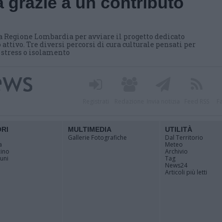
 grazie a un contributo
a Regione Lombardia per avviare il progetto dedicato
 attivo. Tre diversi percorsi di cura culturale pensati per
i stress o isolamento
Registrati
Redazione
Invia notizia
Feed RSS
F
ORI
MULTIMEDIA
UTILITÀ
Gallerie Fotografiche
Dal Territorio
a
Meteo
cino
Archivio
muni
Tag
News24
Articoli più letti