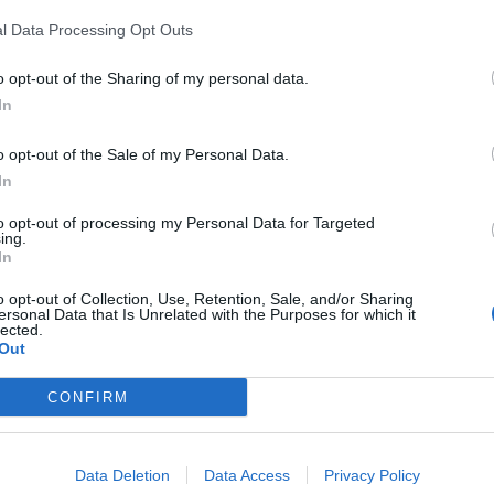
o offre itinerari su misura per tutti, dalle famiglie agli sportivi
l Data Processing Opt Outs
o opt-out of the Sharing of my personal data.
In
sione sul Monte Verità
del monte Verità, accessibile al pubblico, è un luogo di bellezza
o opt-out of the Sale of my Personal Data.
 cui ritrovare la calma e l’energia della natura
In
to opt-out of processing my Personal Data for Targeted
ing.
In
o opt-out of Collection, Use, Retention, Sale, and/or Sharing
Guarda l'archivio
ersonal Data that Is Unrelated with the Purposes for which it
lected.
Out
CONFIRM
SEG
Data Deletion
Data Access
Privacy Policy