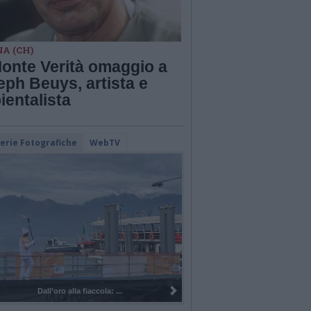
A (CH)
Monte Verità omaggio a
ph Beuys, artista e
ientalista
lerie Fotografiche
WebTV
oro alla fiaccola: ...
I 100 anni del Corpo Musicale di