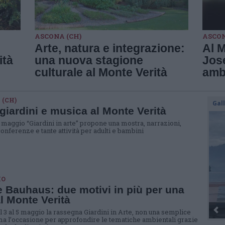
ASCONA (CH)
ASCON
Arte, natura e integrazione:
Al 
ità
una nuova stagione
Jose
culturale al Monte Verità
amb
 (CH)
Gal
 giardini e musica al Monte Verità
 5 maggio “Giardini in arte” propone una mostra, narrazioni,
onferenze e tante attività per adulti e bambini
MO
e Bauhaus: due motivi in più per una
al Monte Verità
Dall’
l 3 al 5 maggio la rassegna Giardini in Arte, non una semplice
a l’occasione per approfondire le tematiche ambientali grazie