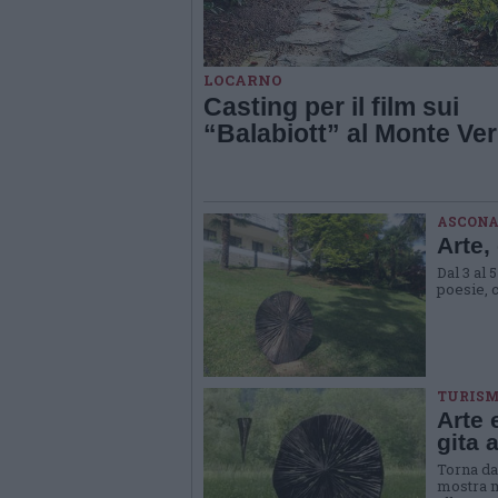
LOCARNO
Casting per il film sui
“Balabiott” al Monte Ver
ASCONA
Arte,
Dal 3 al
poesie, c
TURIS
Arte 
gita 
Torna da
mostra m