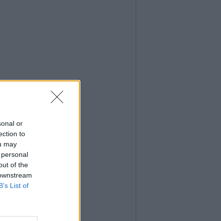
sonal or
ection to
ou may
 personal
out of the
 downstream
B’s List of