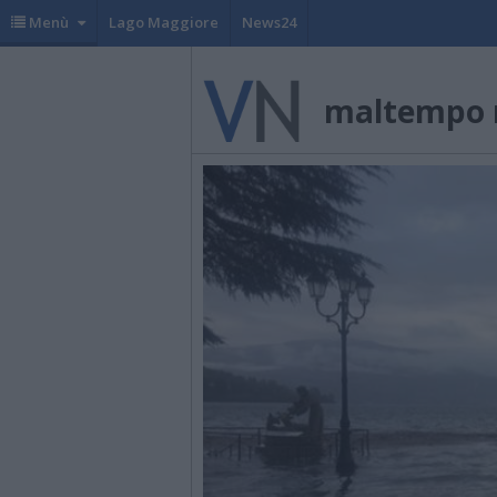
Menù
Lago Maggiore
News24
maltempo 