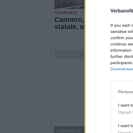
VerbanoN
VERBANIA
Cannero, frana sulla
If you wish 
statale, strada chiusa
sensitive in
confirm you
continue se
information 
further disc
participants
Downstream 
Persona
I want t
Opted 
I want t
COMUNITÀ
Opted 