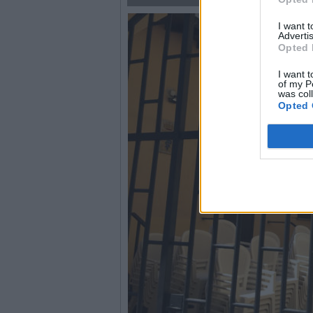
I want 
Advertis
Opted 
I want t
of my P
was col
Opted 