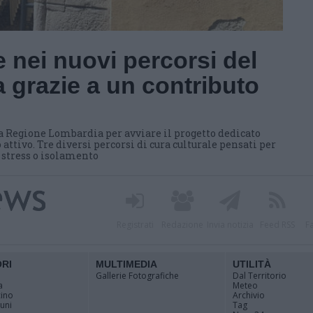
 nei nuovi percorsi del
 grazie a un contributo
a Regione Lombardia per avviare il progetto dedicato
 attivo. Tre diversi percorsi di cura culturale pensati per
i stress o isolamento
Registrati
Redazione
Invia notizia
Feed RSS
F
ORI
MULTIMEDIA
UTILITÀ
Gallerie Fotografiche
Dal Territorio
a
Meteo
cino
Archivio
muni
Tag