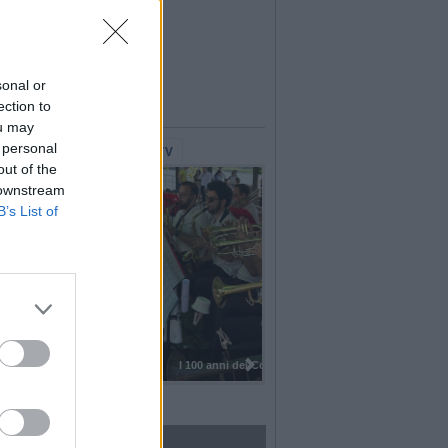
sonal or
ection to
ou may
 personal
lerie Fotografiche
WebTV
out of the
 downstream
B’s List of
I 100 anni del Corpo Musicale di