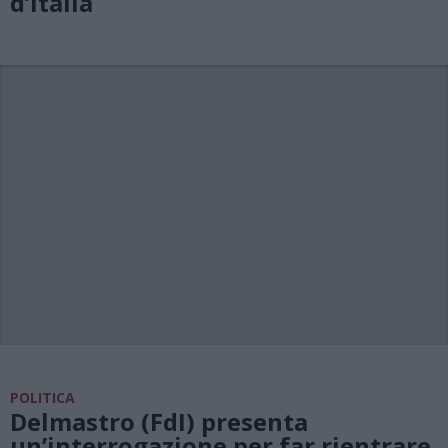
d’Italia
POLITICA
Delmastro (FdI) presenta
un’interrogazione per far rientrare