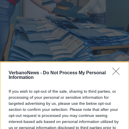
VerbanoNews -
Do Not Process My Personal
POLITICHE
Information
Comunali 2020, il centrodestra
vuole arrivare unito alle urne
If you wish to opt-out of the sale, sharing to third parties, or
processing of your personal or sensitive information for
targeted advertising by us, please use the below opt-out
section to confirm your selection. Please note that after your
opt-out request is processed you may continue seeing
interest-based ads based on personal information utilized by
us or personal information disclosed to third parties prior to