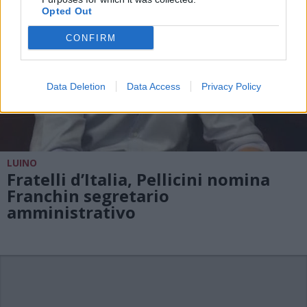
Opted Out
CONFIRM
Data Deletion
Data Access
Privacy Policy
LUINO
Fratelli d’Italia, Pellicini nomina
Franchin segretario
amministrativo