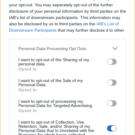
your opt-out. You may separately opt-out of the further
disclosure of your personal information by third parties on the
IAB’s list of downstream participants. This information may
also be disclosed by us to third parties on the
IAB’s List of
Downstream Participants
that may further disclose it to other
third parties.
Personal Data Processing Opt Outs
I want to opt-out of the Sharing of my
personal data.
Opted In
VARESE
Fratelli d’Italia lancia la sfida per le
I want to opt-out of the Sale of my
comunali a Saronno, Luino e nelle
Personal Data.
Opted In
grandi città
I want to opt-out of processing my
Personal Data for Targeted Advertising.
Opted In
I want to opt-out of Collection, Use,
Retention, Sale, and/or Sharing of my
Personal Data that Is Unrelated with the
Purposes for which it was collected.