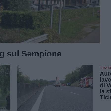
ng sul Sempione
TRAS
Aut
lavo
di V
la s
Tici