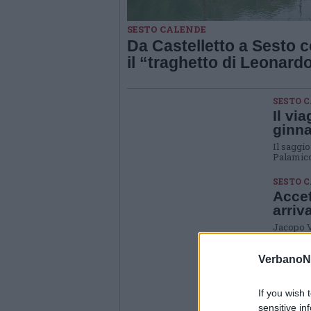
SESTO CALENDE
Da Castelletto a Sesto 
il “traghetto di Leonard
SESTO C
Il vi
ginna
Il saggio
Palamico
SESTO 
Accet
arriv
Jacopo V
Saponaro
crea un 
VerbanoN
INTERN
Su Fa
If you wish 
fa
sensitive in