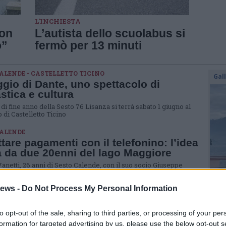
L'INCHIESTA
con
L’autista dello scuolabus si
o”
fermò per 13 minuti
ALENDE - CASTELLETTO TICINO
Gal
aggio di Dante, uno spettacolo di
stica e cultura
 di fine anno della Sesto 76 Lisanza si terrà sabato 1 giugno al
 di Castelletto Ticino
CALENDE
tare pagamenti con il telefonino: l’idea
a da due 20enni del lago Maggiore
anetti, 26 anni di Sesto Calende, con il suo socio Giuseppe
, 27 enne di Castelletto Ticino, ha da tre anni una azienda che
lettore bancomat utilizzabile con gli smartphone
ews -
Do Not Process My Personal Information
ET
cebook le notizie fresche di vent’anni
to opt-out of the sale, sharing to third parties, or processing of your per
formation for targeted advertising by us, please use the below opt-out s