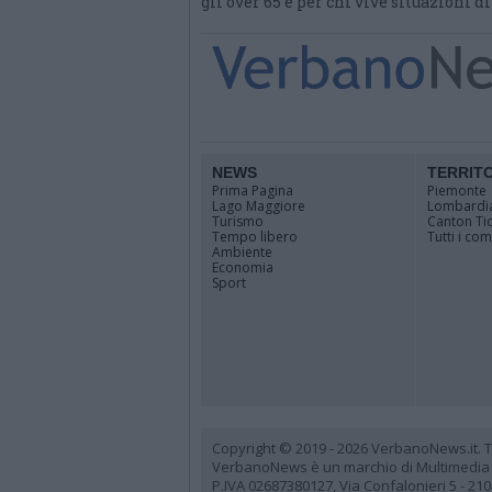
gli over 65 e per chi vive situazioni d
NEWS
TERRIT
Prima Pagina
Piemonte
Lago Maggiore
Lombardi
Turismo
Canton Ti
Tempo libero
Tutti i co
Ambiente
Economia
Sport
Copyright © 2019 - 2026 VerbanoNews.it. Tutti
VerbanoNews è un marchio di Multimedia
P.IVA 02687380127, Via Confalonieri 5 - 21