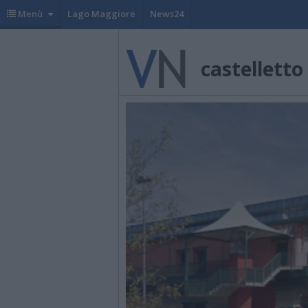
Menù
Lago Maggiore
News24
castelletto 