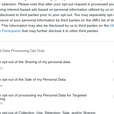
0 anni” è il nome di una pagina creata da tre amici che vivono sul
r selection. Please note that after your opt-out request is processed y
giore. Presenta i fatti del giorno ma con un salto indietro nel
eing interest-based ads based on personal information utilized by us or
disclosed to third parties prior to your opt-out. You may separately opt-
LETTO TICINO
losure of your personal information by third parties on the IAB’s list of
n per solidarietà
. This information may also be disclosed by us to third parties on the
IA
acolo è organizzato da Sesto 76 Lisanza. Appuntamento sabato 8
Participants
that may further disclose it to other third parties.
le ore 21
A
abinieri arrestano spacciatore
l Data Processing Opt Outs
 di un giovane di 29 residente a Castelletto Ticino
o opt-out of the Sharing of my personal data.
ALENDE - CASTELLETTO TICINO
In
ezza la fune della Lega
corda tesa sul Ticino tra la sponda lombarda e quella piemontese:
persone medicate a Sesto Calende, una donna ha un braccio
o opt-out of the Sale of my Personal Data.
involti anche Giorgetti, Rizzi e Longoni
In
ALENDE - CASTELLETTO TICINO
to opt-out of processing my Personal Data for Targeted
alla fune con Bossi sulle sponde del
ing.
e
In
e di Piemonte e Lombardia si sfidano da una riva all’altra. Due le
a maschiele e una femminile. L’ultima edizione era stata vinta dai
o opt-out of Collection, Use, Retention, Sale, and/or Sharing