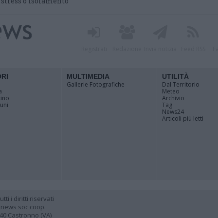
i stress o isolamento
Registrati
Redazione
Invia notizia
Feed RSS
F
ORI
MULTIMEDIA
UTILITÀ
Gallerie Fotografiche
Dal Territorio
a
Meteo
cino
Archivio
muni
Tag
News24
Articoli più letti
 i diritti riservati
 news soc coop.
040 Castronno (VA)