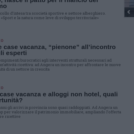
smo
ollo d’intesa tra scocietà sportive e settore alberghiero.
: «Sport e la natura come leve di sviluppo territoriale»
MO
 case vacanza, “pienone” all’incontro
li esperti
empimenti burocratici agli interventi strutturali necessari ad
n’attività ricettiva: ad Angera un incontro per affrontare le nuove
tà di un settore in crescita
MO
case vacanza e alloggi non hotel, quali
tunità?
anni gli arrivi in provincia sono quasi raddoppiati. Ad Angera un
 per valorizzare il patrimonio immobiliare, ampliando l’offerta
ure ricettive