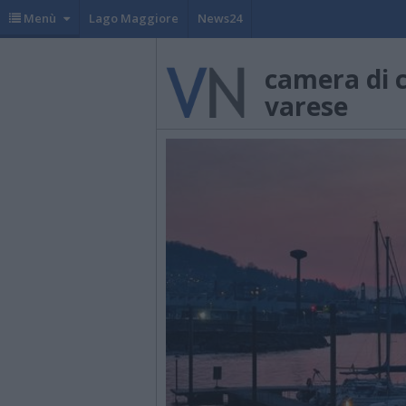
Menù
Lago Maggiore
News24
camera di 
varese