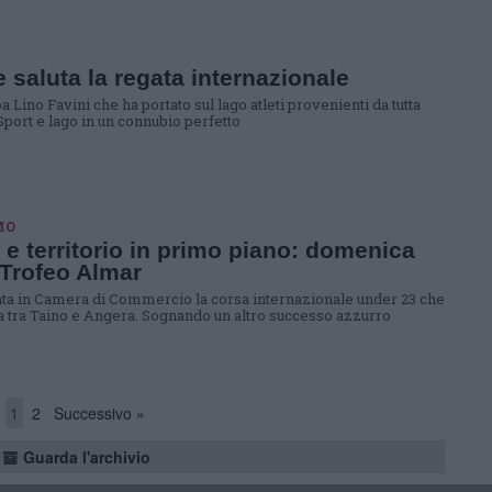
le saluta la regata internazionale
a Lino Favini che ha portato sul lago atleti provenienti da tutta
Sport e lago in un connubio perfetto
MO
 e territorio in primo piano: domenica
l Trofeo Almar
ta in Camera di Commercio la corsa internazionale under 23 che
ta tra Taino e Angera. Sognando un altro successo azzurro
1
2
Successivo »
Guarda l'archivio