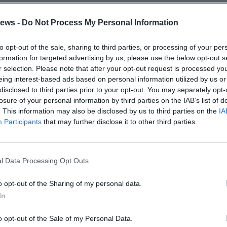
mo e servizi, il bando
ews -
Do Not Process My Personal Information
resentazione del progetto di sostegno per le imprese alla sede
e le “finestre” temporali in cui si potranno chiedere i contributi
to opt-out of the sale, sharing to third parties, or processing of your per
formation for targeted advertising by us, please use the below opt-out s
r selection. Please note that after your opt-out request is processed y
eing interest-based ads based on personal information utilized by us or
disclosed to third parties prior to your opt-out. You may separately opt-
se: industria e turismo in caduta libera
losure of your personal information by third parties on the IAB’s list of
afia implacabile di una crisi che segna un calo sopra la media di
. This information may also be disclosed by us to third parties on the
IA
 Oltre 16 mila persone si spostano ogni giorno per lavoro.
n tavolo coi parlamentari
Participants
that may further disclose it to other third parties.
CALENDE
l Data Processing Opt Outs
st angels a Sesto per aprire l’oratorio di
Vincenzo
o opt-out of the Sharing of my personal data.
ertura straordinaria dell’oratorio di San Vincenzo: un progetto
In
studenti che vede il sostegno della Camera di Commercio
o opt-out of the Sale of my Personal Data.