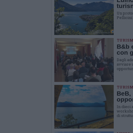
turi
Un protoc
Pellicini
TURIS
B&b e
con g
Dagli ad
avviare u
opportuni
TURIS
BeB, 
oppor
In dieci 
workshop
di strutt