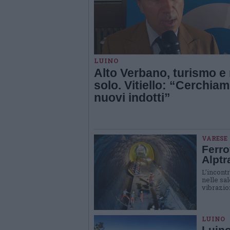
LUINO
Alto Verbano, turismo e
solo. Vitiello: “Cerchia
nuovi indotti”
VARESE
Ferro
Alptr
L’incont
nelle sal
vibrazion
LUINO
Luino