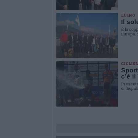
LUINO
Il so
È la copp
Europa. 
CICLIS
Sport
c’è i
Presenta
si dispu