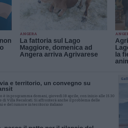
ANGERA
ANGE
 non
La fattoria sul Lago
Agri
mo
Maggiore, domenica ad
Lag
Angera arriva Agrivarese
la f
anim
Gal
via e territorio, un convegno su
ansit
ro è in programma domani, giovedì 18 aprile, con inizio alle 15.30
e di Villa Recalcati. Si affronterà anche il problema delle
i e del rumore in territorio italiano
, nasce il patto per il rilancio del