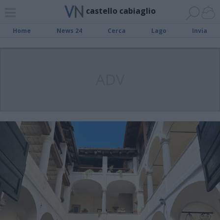
castello cabiaglio
Home
News 24
Cerca
Lago
Invia
ADV