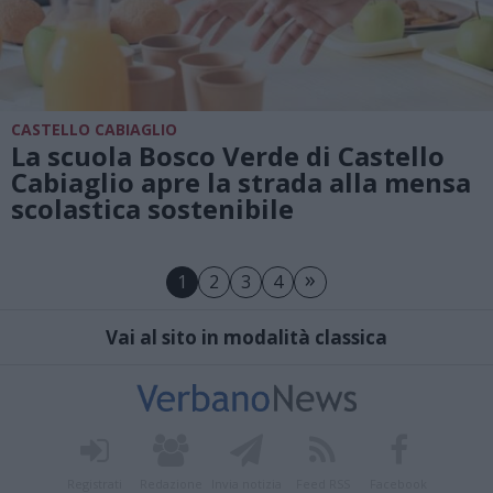
CASTELLO CABIAGLIO
La scuola Bosco Verde di Castello
Cabiaglio apre la strada alla mensa
scolastica sostenibile
»
1
2
3
4
Vai al sito in modalità classica
Registrati
Redazione
Invia notizia
Feed RSS
Facebook