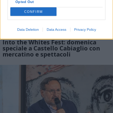
Opted Out
CONFIRM
Data Deletion
Data Access
Privacy Policy
CASTELLO CABIAGLIO
Into the Whites Fest: domenica
speciale a Castello Cabiaglio con
mercatino e spettacoli