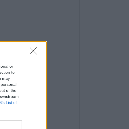
sonal or
ection to
ou may
 personal
out of the
 downstream
B’s List of