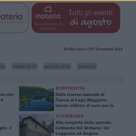
Tutti gli eventi
di
agosto
Via Confalonieri, 5
Castronno
Pubblicato il 07 Dicembre 2016
016
natale 2016
presepi 2016
weekend
BIODIVERSITÀ
ssi che
Dalla riserva naturale di
il
Ganna al Lago Maggiore,
mezzo milione di euro per la
ggiore
biodiversità nel Varesotto
L'ITINERARIO
Alla scoperta della sponda
hi: il
lombarda del Verbano: da
Leggiuno ad Angera