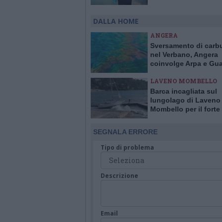
speciale con campion
dai limiti. Ceresio p
DALLA HOME
ANGERA
Sversamento di carb
nel Verbano, Angera
coinvolge Arpa e Gua
Costiera per evitare 
LAVENO MOMBELLO
Barca incagliata sul
lungolago di Laveno
Mombello per il forte
SEGNALA ERRORE
Tipo di problema
Descrizione
Email