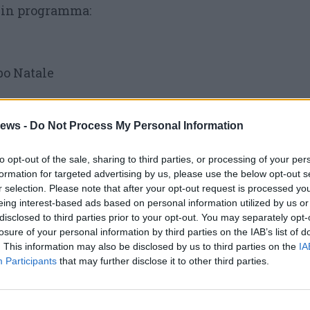
i in programma:
bo Natale
ews -
Do Not Process My Personal Information
anti intorno all’albero”
to opt-out of the sale, sharing to third parties, or processing of your per
BRE
formation for targeted advertising by us, please use the below opt-out s
r selection. Please note that after your opt-out request is processed y
ale su prenotazione
eing interest-based ads based on personal information utilized by us or
disclosed to third parties prior to your opt-out. You may separately opt-
 dai 70 anni in poi
losure of your personal information by third parties on the IAB’s list of
. This information may also be disclosed by us to third parties on the
IA
779– Giuseppina 339.8547436
Participants
that may further disclose it to other third parties.
)