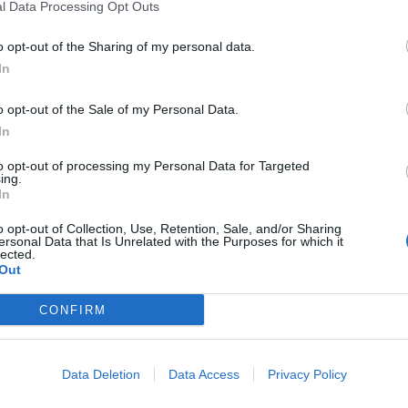
l Data Processing Opt Outs
i Babbo Natale
o opt-out of the Sharing of my personal data.
Babbo Natale
In
 Neve e “Brindisi di
o opt-out of the Sale of my Personal Data.
In
ro”
to opt-out of processing my Personal Data for Targeted
ing.
In
NG
o opt-out of Collection, Use, Retention, Sale, and/or Sharing
ersonal Data that Is Unrelated with the Purposes for which it
lected.
Out
ini fino a 10 anni
CONFIRM
da km 6 circa
Data Deletion
Data Access
Privacy Policy
panettone e castagne