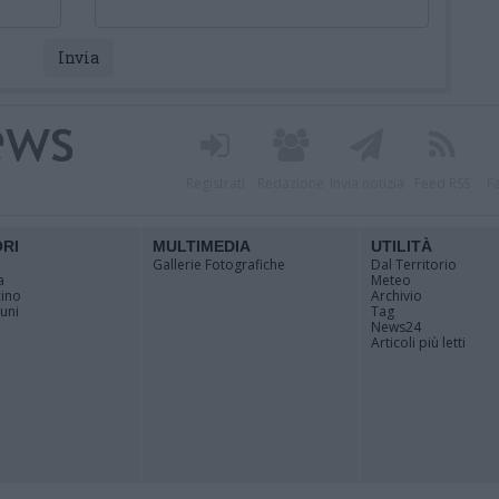
Registrati
Redazione
Invia notizia
Feed RSS
F
ORI
MULTIMEDIA
UTILITÀ
Gallerie Fotografiche
Dal Territorio
a
Meteo
cino
Archivio
muni
Tag
News24
Articoli più letti