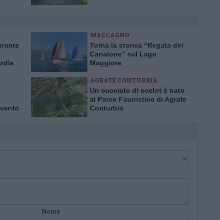
i fuori
romosso
MACCAGNO
urante
Torna la storica “Regata del
Canalone” sul Lago
rdia
Maggiore
danni
AGRATE CONTURBIA
Un cucciolo di ocelot è nato
al Parco Faunistico di Agrate
 vento
Conturbia
Nome