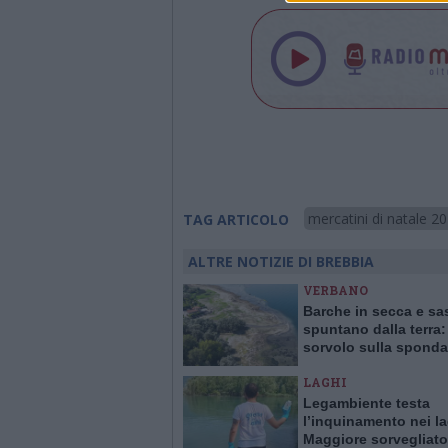
mercatini di natale 2
TAG ARTICOLO
ALTRE NOTIZIE DI BREBBIA
VERBANO
Barche in secca e sa
spuntano dalla terra: 
sorvolo sulla sponda
varesina del lago Ma
LAGHI
in ritirata
Legambiente testa
l’inquinamento nei lag
Maggiore sorvegliato