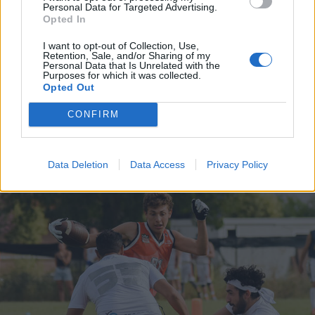
Personal Data for Targeted Advertising.
Opted In
I want to opt-out of Collection, Use,
Retention, Sale, and/or Sharing of my
Personal Data that Is Unrelated with the
Purposes for which it was collected.
Opted Out
TRENTO
Erano residenti a Luino e Cugliate
CONFIRM
Fabiasco i due arrestati a Trento
per tentato omicidio
Data Deletion
Data Access
Privacy Policy