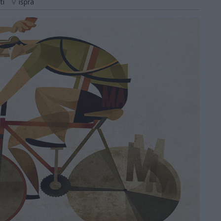
ti
ispra