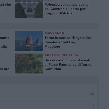
ssi che
Polemica sul canale social
il
del Comune di Ispra: per il
gruppo ISPiRA la
ggiore
maggioranza fa propaganda
MACCAGNO
urante
Torna la storica “Regata del
Canalone” sul Lago
rdia
Maggiore
danni
AGRATE CONTURBIA
Un cucciolo di ocelot è nato
al Parco Faunistico di Agrate
 vento
Conturbia