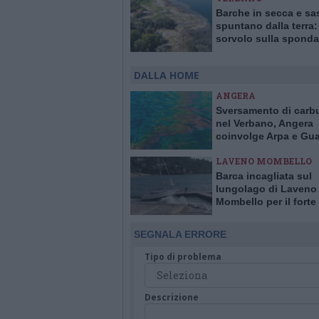
Barche in secca e sa
spuntano dalla terra: 
sorvolo sulla sponda
varesina del lago Ma
in ritirata
DALLA HOME
ANGERA
Sversamento di carb
nel Verbano, Angera
coinvolge Arpa e Gua
Costiera per evitare 
LAVENO MOMBELLO
Barca incagliata sul
lungolago di Laveno
Mombello per il forte
SEGNALA ERRORE
Tipo di problema
Descrizione