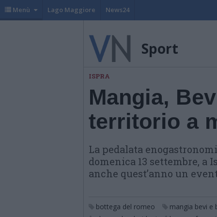
Menù
Lago Maggiore
News24
Sport
ISPRA
Mangia, Bevi
territorio a
La pedalata enogastronomic
domenica 13 settembre, a Is
anche quest’anno un event
bottega del romeo
mangia bevi e b