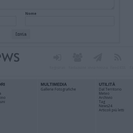
Nome
Registrati
Redazione
Invia notizia
Feed RSS
F
ORI
MULTIMEDIA
UTILITÀ
Gallerie Fotografiche
Dal Territorio
a
Meteo
cino
Archivio
muni
Tag
News24
Articoli più letti