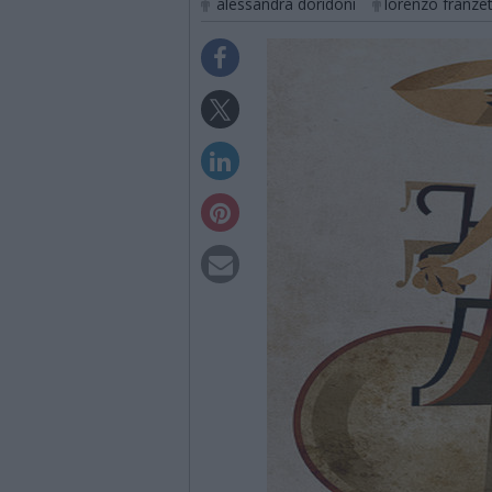
alessandra doridoni
lorenzo franzet