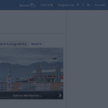
Cerca
Seguici su
Accedi
Meteo
lerie Fotografiche
WebTV
I 100 anni del Corpo Musicale di