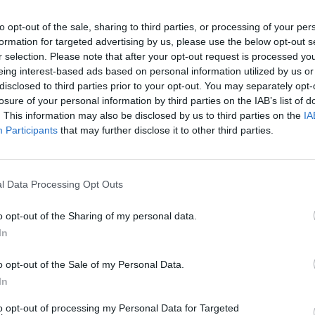
e Bici
, piazza San Martino, a Ispra, si
to opt-out of the sale, sharing to third parties, or processing of your per
iglioso salotto artistico e culturale: chi
formation for targeted advertising by us, please use the below opt-out s
ata enogastronomica potrà degustare le dolci
r selection. Please note that after your opt-out request is processed y
eing interest-based ads based on personal information utilized by us or
a Il Capriccio e della Pasticceria San
disclosed to third parties prior to your opt-out. You may separately opt-
le della giornata ciclistica), mentre per tutti
losure of your personal information by third parties on the IAB’s list of
. This information may also be disclosed by us to third parties on the
IA
 i prodotti tipici del Varesotto grazie
Participants
that may further disclose it to other third parties.
i Campestri del Borgo di Mustonate.
dalata enogastronomica
, che prevede anche
l Data Processing Opt Outs
o culturale, saranno aperte fino a venerdì 11
tare la
Bottega del Romeo, a Ispra,
tel.
o opt-out of the Sharing of my personal data.
In
tegadelromeo.com
. Tre i percorsi, tra cui
46 chilometri. Le soste enogastronomiche,
o opt-out of the Sale of my Personal Data.
lestite al Museo
Archeologico di Angera,
In
ntelago di Ternate e nelle antiche corti di
to opt-out of processing my Personal Data for Targeted