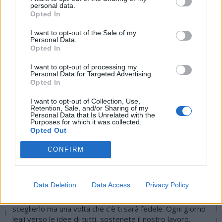
personal data.
partecipazione quali indispensabili elementi
Opted In
di libertà».
I want to opt-out of the Sale of my
Personal Data.
Opted In
I want to opt-out of processing my
Personal Data for Targeted Advertising.
Opted In
I want to opt-out of Collection, Use,
Retention, Sale, and/or Sharing of my
Tutti gli eventi
Personal Data that Is Unrelated with the
Purposes for which it was collected.
di
agosto
Opted Out
Via Confalonieri, 5
Castronno
CONFIRM
Andrea Camurani
Data Deletion
Data Access
Privacy Policy
Un giornale è come un amico, non sempre sei tu a
sceglierlo ma una volta che c’è ti sarà fedele. Ogni giorno
leali verso le idee di tutti, sostenete il nostro lavoro.