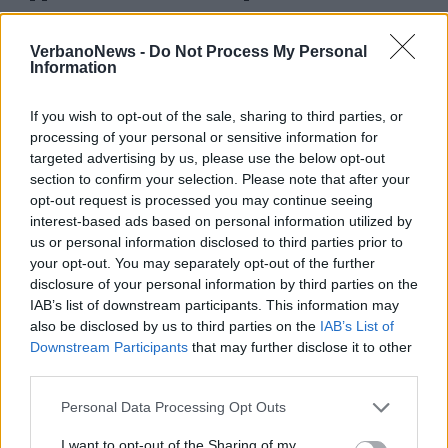
inevitabilmente, genera diversi pareri e
VerbanoNews -
Do Not Process My Personal
sentimenti.
Information
E’ difficile far emergere le peculiari
If you wish to opt-out of the sale, sharing to third parties, or
caratteristiche delle compagini, senza
processing of your personal or sensitive information for
abbinarle ad una gara personalistica tra
targeted advertising by us, please use the below opt-out
section to confirm your selection. Please note that after your
candidati a sindaco, soprattutto se di questi
opt-out request is processed you may continue seeing
ultimi, come nel nostro caso, ben quattro
interest-based ads based on personal information utilized by
us or personal information disclosed to third parties prior to
provengono dalla medesima precedente
your opt-out. You may separately opt-out of the further
amministrazione».
disclosure of your personal information by third parties on the
IAB’s list of downstream participants. This information may
also be disclosed by us to third parties on the
IAB’s List of
Un suo motto, una frase per convincere gli
Downstream Participants
that may further disclose it to other
elettori:
third parties.
«“Liberi di condividere l’Altra Luino con
Personal Data Processing Opt Outs
Franco Compagnoni”: consapevolezza e
I want to opt-out of the Sharing of my