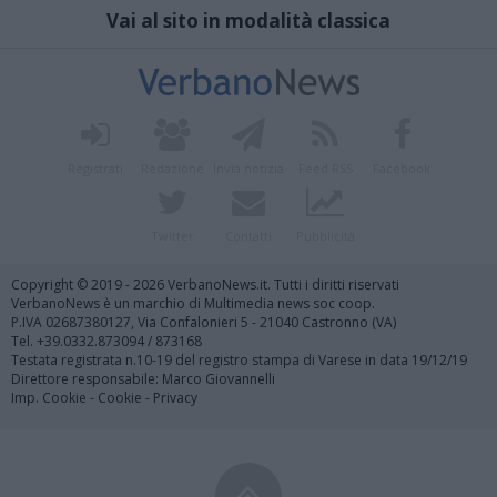
Vai al sito in modalità classica
Registrati
Redazione
Invia notizia
Feed RSS
Facebook
Twitter
Contatti
Pubblicità
Copyright © 2019 - 2026 VerbanoNews.it. Tutti i diritti riservati
VerbanoNews è un marchio di Multimedia news soc coop.
P.IVA 02687380127, Via Confalonieri 5 - 21040 Castronno (VA)
Tel. +39.0332.873094 / 873168
Testata registrata n.10-19 del registro stampa di Varese in data 19/12/19
Direttore responsabile: Marco Giovannelli
Imp. Cookie
-
Cookie
-
Privacy