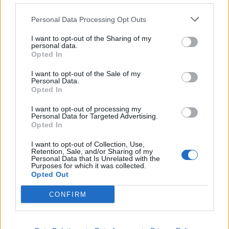
Personal Data Processing Opt Outs
I want to opt-out of the Sharing of my
personal data.
Tutto questo sarà corredato presto, si augura
Opted In
Kerbaker, da eventi, mostre e conferenze. Ma
I want to opt-out of the Sale of my
Personal Data.
già adesso si può visitare (con prenotazione)
Opted In
questo ex edificio industriale e perdersi tra le
I want to opt-out of processing my
Personal Data for Targeted Advertising.
migliaia di titoli, lasciandosi incuriosire da
Opted In
una copertina segnata dal tempo o da una
I want to opt-out of Collection, Use,
fotografia d’antan.
Retention, Sale, and/or Sharing of my
Personal Data that Is Unrelated with the
Purposes for which it was collected.
Opted Out
CONFIRM