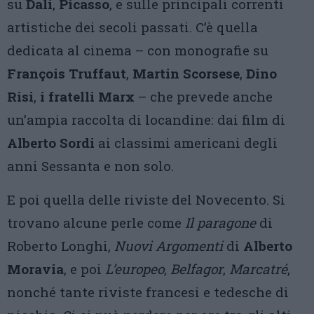
su
Dalì
,
Picasso
, e sulle principali correnti
artistiche dei secoli passati. C’è quella
dedicata al cinema – con monografie su
François Truffaut
,
Martin Scorsese
,
Dino
Risi
,
i fratelli Marx
– che prevede anche
un’ampia raccolta di locandine: dai film di
Alberto Sordi
ai classimi americani degli
anni Sessanta e non solo.
E poi quella delle riviste del Novecento. Si
trovano alcune perle come
Il paragone
di
Roberto Longhi,
Nuovi Argomenti
di
Alberto
Moravia
, e poi
L’europeo
,
Belfagor
,
Marcatré
,
nonché tante riviste francesi e tedesche di