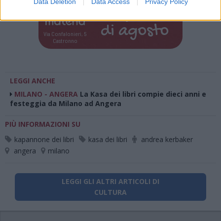
Data Deletion
Data Access
Privacy Policy
Tutti gli eventi
di
agosto
Via Confalonieri, 5
Castronno
LEGGI ANCHE
MILANO - ANGERA
La Kasa dei libri compie dieci anni e
festeggia da Milano ad Angera
PIÙ INFORMAZIONI SU
kapannone dei libri
kasa dei libri
andrea kerbaker
angera
milano
LEGGI GLI ALTRI ARTICOLI DI
CULTURA