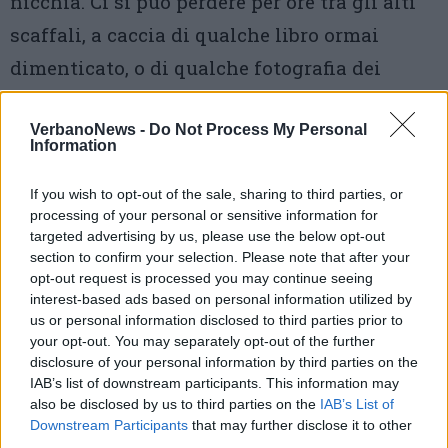
nicchia. Ci si può perdere per ore tra gli alti
scaffali, a caccia di qualche libro ormai
dimenticato, o di qualche fotografia dei
Beatles
, come nel libro di
Robert Freeman
A
VerbanoNews -
Do Not Process My Personal
private view
, in cui ha inserito tante
Information
fotografie inedite dei fab four durante i loro
If you wish to opt-out of the sale, sharing to third parties, or
tour.
processing of your personal or sensitive information for
targeted advertising by us, please use the below opt-out
section to confirm your selection. Please note that after your
opt-out request is processed you may continue seeing
interest-based ads based on personal information utilized by
us or personal information disclosed to third parties prior to
your opt-out. You may separately opt-out of the further
disclosure of your personal information by third parties on the
IAB’s list of downstream participants. This information may
also be disclosed by us to third parties on the
IAB’s List of
Downstream Participants
that may further disclose it to other
third parties.