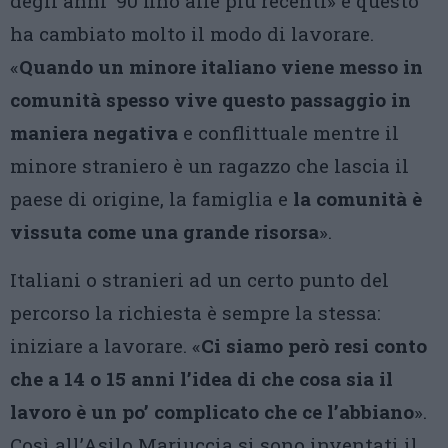
degli anni ’90 fino alle più recenti» e questo
ha cambiato molto il modo di lavorare.
«
Quando un minore italiano viene messo in
comunità spesso vive questo passaggio in
maniera negativa
e conflittuale mentre il
minore straniero è un ragazzo che lascia il
paese di origine, la famiglia e
la comunità è
vissuta come una grande risorsa
».
Italiani o stranieri ad un certo punto del
percorso la richiesta è sempre la stessa:
iniziare a lavorare. «
Ci siamo però resi conto
che a 14 o 15 anni l’idea di che cosa sia il
lavoro è un po’ complicato che ce l’abbiano
».
Così all’Asilo Mariuccia si sono inventati il