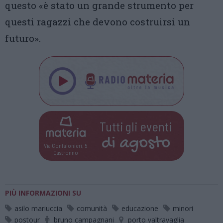
questo «è stato un grande strumento per
questi ragazzi che devono costruirsi un
futuro».
Tutti gli eventi
di
agosto
Via Confalonieri, 5
Castronno
PIÙ INFORMAZIONI SU
asilo mariuccia
comunità
educazione
minori
postour
bruno campagnani
porto valtravaglia