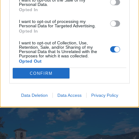
I want to opt-out of the Sale of my
Personal Data.
Opted In
I want to opt-out of processing my
Personal Data for Targeted Advertising.
Opted In
I want to opt-out of Collection, Use,
Retention, Sale, and/or Sharing of my
Personal Data that Is Unrelated with the
Purposes for which it was collected.
Opted Out
CONFIRM
REGIONE LOMBARDIA
Dalla Regione oltre 458mila euro
per la cultura a Varese e provincia:
18 progetti finanziati
Data Deletion
Data Access
Privacy Policy