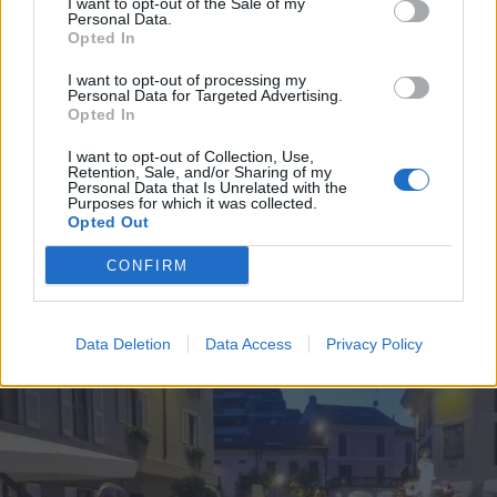
I want to opt-out of the Sale of my
Personal Data.
Opted In
I want to opt-out of processing my
Personal Data for Targeted Advertising.
Opted In
I want to opt-out of Collection, Use,
Retention, Sale, and/or Sharing of my
Personal Data that Is Unrelated with the
Purposes for which it was collected.
Opted Out
NUOTO
CONFIRM
Team Insubrika, storico terzo posto
ai campionati italiani Master di
Riccione
Data Deletion
Data Access
Privacy Policy