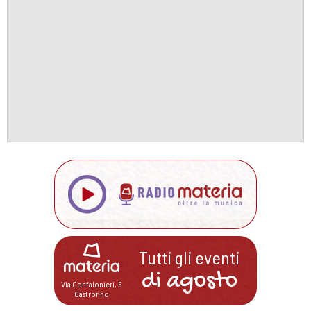
Tutti gli eventi
di
agosto
Via Confalonieri, 5
Castronno