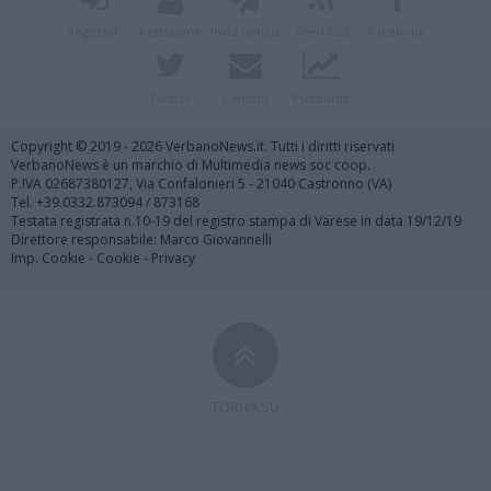
Registrati
Redazione
Invia notizia
Feed RSS
Facebook
Twitter
Contatti
Pubblicità
Copyright © 2019 - 2026 VerbanoNews.it. Tutti i diritti riservati
VerbanoNews è un marchio di Multimedia news soc coop.
P.IVA 02687380127, Via Confalonieri 5 - 21040 Castronno (VA)
Tel. +39.0332.873094 / 873168
Testata registrata n.10-19 del registro stampa di Varese in data 19/12/19
Direttore responsabile: Marco Giovannelli
Imp. Cookie
-
Cookie
-
Privacy
TORNA SU