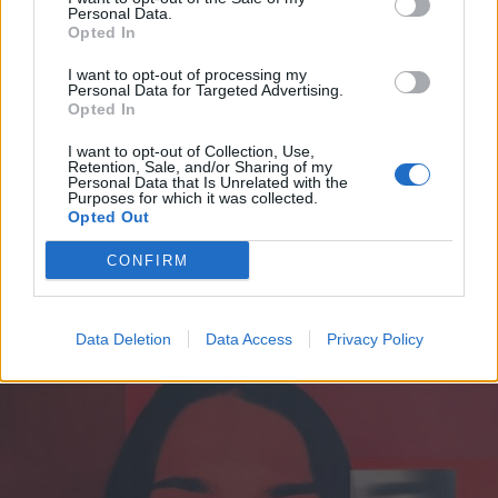
Personal Data.
Opted In
I want to opt-out of processing my
Personal Data for Targeted Advertising.
Opted In
I want to opt-out of Collection, Use,
Retention, Sale, and/or Sharing of my
Personal Data that Is Unrelated with the
Purposes for which it was collected.
Opted Out
CONFIRM
LUINO
Luino festeggia la maestra
Giuseppina Maspero: cento anni tra
scuola, famiglia e comunità
Data Deletion
Data Access
Privacy Policy