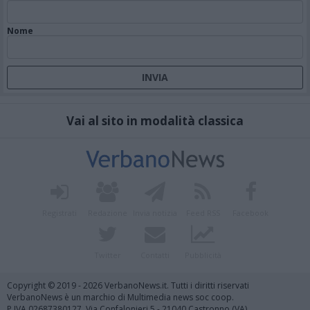
Nome
Vai al sito in modalità classica
Registrati
Redazione
Invia notizia
Feed RSS
Facebook
Twitter
Contatti
Pubblicità
Copyright © 2019 - 2026 VerbanoNews.it. Tutti i diritti riservati
VerbanoNews è un marchio di Multimedia news soc coop.
P.IVA 02687380127, Via Confalonieri 5 - 21040 Castronno (VA)