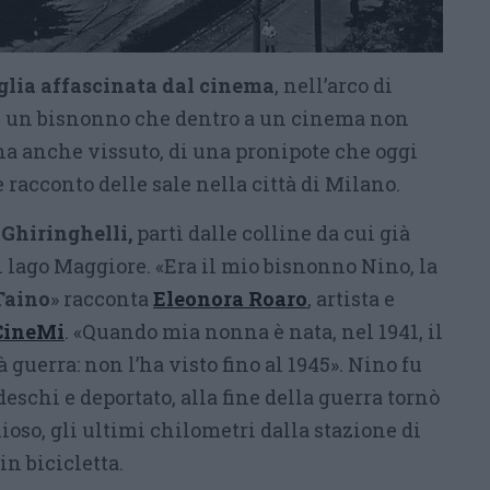
glia affascinata dal cinema
, nell’arco di
Di un bisnonno che dentro a un cinema non
ha anche vissuto, di una pronipote che oggi
 racconto delle sale nella città di Milano.
Ghiringhelli,
partì dalle colline da cui già
l lago Maggiore. «Era il mio bisnonno Nino, la
Taino
» racconta
Eleonora Roaro
, artista e
CineMi
. «Quando mia nonna è nata, nel 1941, il
 guerra: non l’ha visto fino al 1945». Nino fu
deschi e deportato, alla fine della guerra tornò
lioso, gli ultimi chilometri dalla stazione di
in bicicletta.