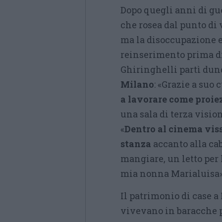
Dopo quegli anni di gue
che rosea dal punto di v
ma la disoccupazione era
reinserimento prima di 
Ghiringhelli partì dunq
Milano
: «Grazie a suo
a lavorare come proiez
una sala di terza visio
«
Dentro al cinema viss
stanza
accanto alla cab
mangiare, un letto per 
mia nonna Marialuisa»
Il patrimonio di case a
vivevano in baracche p