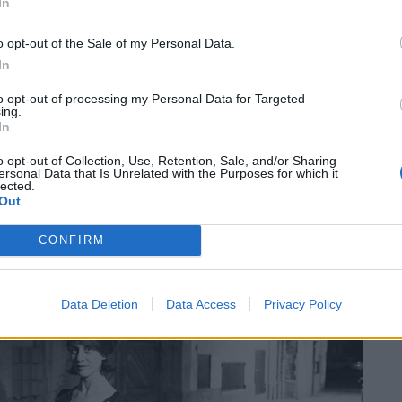
In
izze” con la pellicola in altre località,
o opt-out of the Sale of my Personal Data.
amo» ricorda ancora Eleonora Roaro (nella foto
In
a vissuto dentro quel cinema, il cinema è
to opt-out of processing my Personal Data for Targeted
ondante della sua vita: raccontava di quando
ing.
dell’avanspettacolo», forma d’intrattenimento
In
con il cinema e che andò scomparendo negli
o opt-out of Collection, Use, Retention, Sale, and/or Sharing
ersonal Data that Is Unrelated with the Purposes for which it
lected.
Out
CONFIRM
Data Deletion
Data Access
Privacy Policy