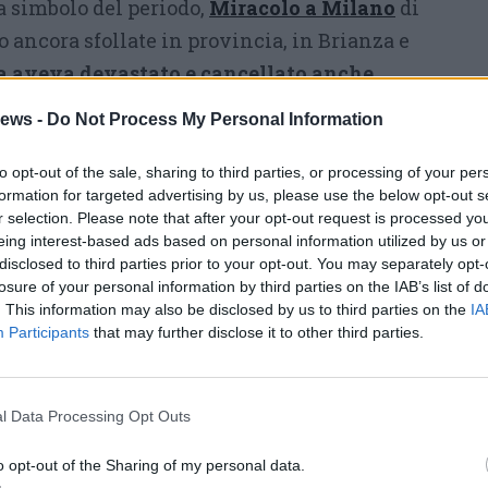
la simbolo del periodo,
Miracolo a Milano
di
no ancora sfollate in provincia, in Brianza e
a aveva devastato e cancellato anche
: andarono perduti l’Ambasciatori, lo storico
ews -
Do Not Process My Personal Information
erme, l’Eden, il Diana, il Vox, il Reale, il
il Garibaldi. Furono invece ricostruiti e
to opt-out of the sale, sharing to third parties, or processing of your per
formation for targeted advertising by us, please use the below opt-out s
rso, l’Ambrosiano, il Supercinema.
r selection. Please note that after your opt-out request is processed y
eing interest-based ads based on personal information utilized by us or
 Nino continuò a lavorare nel cinema, nel
disclosed to third parties prior to your opt-out. You may separately opt-
tima arte” come rito collettivo, prima
losure of your personal information by third parties on the IAB’s list of
. This information may also be disclosed by us to third parties on the
IA
isione. Il duro
periodo della ricostruzione
Participants
that may further disclose it to other third parties.
i sogni
e Milano vide allora una crescita
ale: dalle 77 del 1946 si passò a 110 già nel
alle 125 del 1953. Nino lavorava come
l Data Processing Opt Outs
 900 (
nella foto d’apertura dell’articolo, nel
o opt-out of the Sharing of my personal data.
c’è il film “
Siluri umani
“
) e non solo: