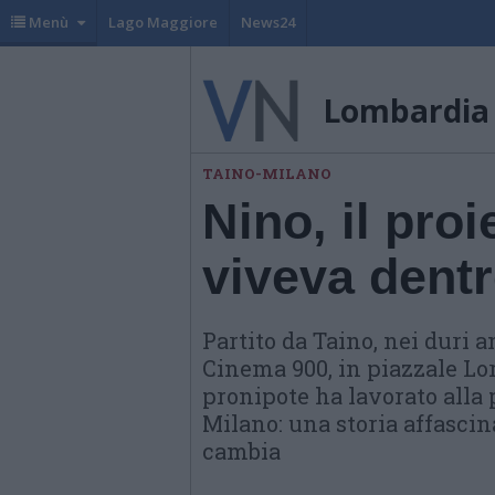
Menù
Lago Maggiore
News24
Lombardia
TAINO-MILANO
Nino, il pro
viveva dent
Partito da Taino, nei duri a
Cinema 900, in piazzale Lor
pronipote ha lavorato alla
Milano: una storia affascina
cambia