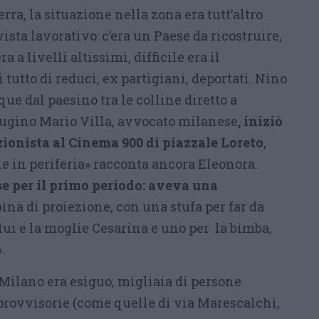
rra, la situazione nella zona era tutt’altro
ista lavorativo: c’era un Paese da ricostruire,
 a livelli altissimi, difficile era il
tutto di reduci, ex partigiani, deportati. Nino
ue dal paesino tra le colline diretto a
 cugino Mario Villa, avvocato milanese
, iniziò
ionista al Cinema 900 di piazzale Loreto
,
ne in periferia» racconta ancora Eleonora.
e per il primo periodo: aveva una
ina di proiezione, con una stufa per far da
lui e la moglie Cesarina e uno per la bimba,
.
 Milano era esiguo, migliaia di persone
rovvisorie (come quelle di via Marescalchi,