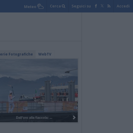
Cerca
Seguici su
Accedi
Meteo
lerie Fotografiche
WebTV
I 100 anni del Corpo Musicale di