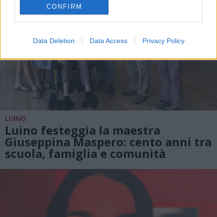
CONFIRM
Data Deletion
Data Access
Privacy Policy
LUINO
Luino festeggia la maestra
Giuseppina Maspero: cento anni tra
scuola, famiglia e comunità