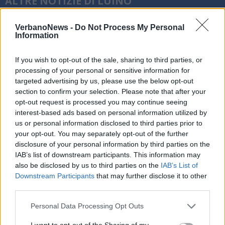
ALTRE NOTIZIE DI LUINO
VerbanoNews -
Do Not Process My Personal
Information
If you wish to opt-out of the sale, sharing to third parties, or
processing of your personal or sensitive information for
targeted advertising by us, please use the below opt-out
section to confirm your selection. Please note that after your
opt-out request is processed you may continue seeing
interest-based ads based on personal information utilized by
us or personal information disclosed to third parties prior to
your opt-out. You may separately opt-out of the further
disclosure of your personal information by third parties on the
IAB’s list of downstream participants. This information may
also be disclosed by us to third parties on the
IAB’s List of
Downstream Participants
that may further disclose it to other
LUINO
third parties.
La scrittrice Virginia Veludo
presenta a Luino il libro “E mi sono
Personal Data Processing Opt Outs
sentita meno sola”
I want to opt-out of the Sharing of my