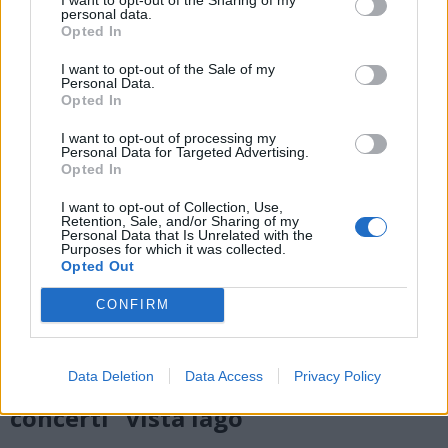
personal data.
Opted In
I want to opt-out of the Sale of my
Personal Data.
Opted In
I want to opt-out of processing my
Personal Data for Targeted Advertising.
Opted In
I want to opt-out of Collection, Use,
Retention, Sale, and/or Sharing of my
Personal Data that Is Unrelated with the
Purposes for which it was collected.
Opted Out
CONFIRM
MUSICA
Da Germignaga a Brezzo di Bedero:
Data Deletion
Data Access
Privacy Policy
torna Jazz in Maggiore con quattro
concerti “vista lago”