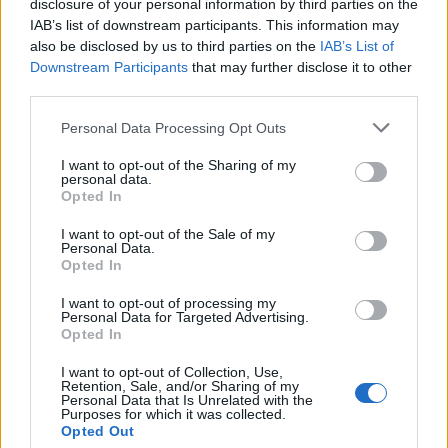
disclosure of your personal information by third parties on the
PIÙ INFORMAZIONI SU
IAB’s list of downstream participants. This information may
diritti di pesca
lago maggiore
uso civico di pesca
also be disclosed by us to third parties on the
IAB’s List of
angera
ranco
Downstream Participants
that may further disclose it to other
third parties.
LEGGI GLI ALTRI ARTICOLI DI
Personal Data Processing Opt Outs
LAGO MAGGIORE
I want to opt-out of the Sharing of my
personal data.
Opted In
I want to opt-out of the Sale of my
Personal Data.
Opted In
I want to opt-out of processing my
Personal Data for Targeted Advertising.
Opted In
I want to opt-out of Collection, Use,
Retention, Sale, and/or Sharing of my
Personal Data that Is Unrelated with the
Purposes for which it was collected.
Opted Out