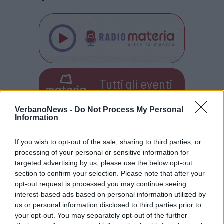
Tutti gli eventi
di
agosto
Via Confalonieri, 5
VerbanoNews -
Do Not Process My Personal
Castronno
Information
Maria Carla Cebrelli
If you wish to opt-out of the sale, sharing to third parties, or
processing of your personal or sensitive information for
targeted advertising by us, please use the below opt-out
Mi piace andare alla ricerca di piccole storie, cercare la
section to confirm your selection. Please note that after your
bellezza dietro casa, scoprire idee slow in un mondo fast.
opt-out request is processed you may continue seeing
E naturalmente condividerlo. Se credi che sia un valore,
interest-based ads based on personal information utilized by
sostienici.
us or personal information disclosed to third parties prior to
Abbonati
your opt-out. You may separately opt-out of the further