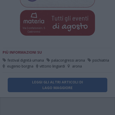
Tutti gli eventi
di
agosto
Via Confalonieri, 5
Castronno
PIÙ INFORMAZIONI SU
festival dignità umana
palacongressi arona
psichiatria
eugenio borgna
vittorio lingiardi
arona
LEGGI GLI ALTRI ARTICOLI DI
LAGO MAGGIORE