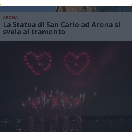
ARONA
La Statua di San Carlo ad Arona si
svela al tramonto