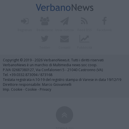
Registrati
Redazione
Invia notizia
Feed RSS
Facebook
Twitter
Contatti
Pubblicità
Copyright © 2019 - 2026 VerbanoNews.it. Tutti i diritti riservati
VerbanoNews è un marchio di Multimedia news soc coop.
P.IVA 02687380127, Via Confalonieri 5 - 21040 Castronno (VA)
Tel. +39.0332.873094 / 873168
Testata registrata n.10-19 del registro stampa di Varese in data 19/12/19
Direttore responsabile: Marco Giovannelli
Imp. Cookie
-
Cookie
-
Privacy
TORNA SU